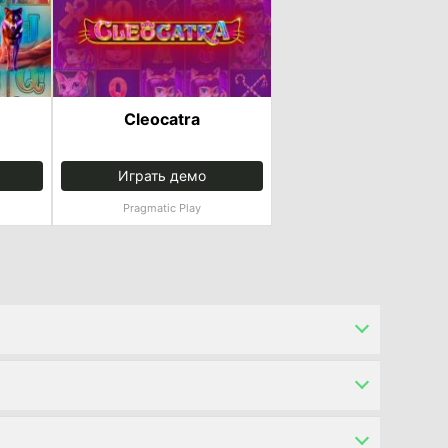
Cleocatra
Играть демо
Pragmatic Play