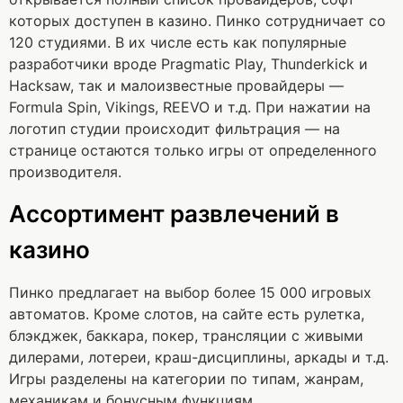
которых доступен в казино. Пинко сотрудничает со
120 студиями. В их числе есть как популярные
разработчики вроде Pragmatic Play, Thunderkick и
Hacksaw, так и малоизвестные провайдеры —
Formula Spin, Vikings, REEVO и т.д. При нажатии на
логотип студии происходит фильтрация — на
странице остаются только игры от определенного
производителя.
Ассортимент развлечений в
казино
Пинко предлагает на выбор более 15 000 игровых
автоматов. Кроме слотов, на сайте есть рулетка,
блэкджек, баккара, покер, трансляции с живыми
дилерами, лотереи, краш-дисциплины, аркады и т.д.
Игры разделены на категории по типам, жанрам,
механикам и бонусным функциям.