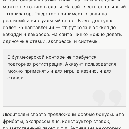
можно не только в слоты. На сайте есть спортивный
тотализатор. Оператор принимает ставки на
реальный и виртуальный спорт. Всего доступно
более 35 направлений — от футбола и хоккея до
кабадди и лакросса. На сайте Пинко можно делать
одиночные ставки, экспрессы и системы.
В букмекерской конторе не требуется
повторная регистрация. Аккаунт пользователя
можно применять и для игры в казино, и для
ставок.
Любителям спорта предложены особые бонусы. Это
фрибеты, экспрессы дня, конструктор ставок,
приветственный пакет и т.д. Активация некоторых