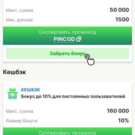
50 000
Макc. сумма
1500
Мин. депозит
Скопировать промокод
PINCOD
Забрать бонус
Кешбэк
КЕШБЭК
Бонус до 10% для постоянных пользователей
160 000
Макc. сумма
10%
Размер бонуса
Скопировать промокод