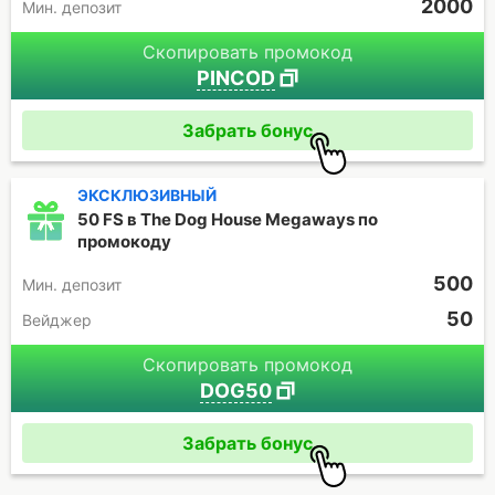
2000
Мин. депозит
Скопировать промокод
PINCOD
Забрать бонус
ЭКСКЛЮЗИВНЫЙ
50 FS в The Dog House Megaways по
промокоду
500
Мин. депозит
50
Вейджер
Скопировать промокод
DOG50
Забрать бонус