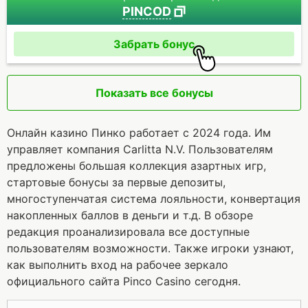
PINCOD
Забрать бонус
Показать все бонусы
Онлайн казино Пинко работает с 2024 года. Им
управляет компания Carlitta N.V. Пользователям
предложены большая коллекция азартных игр,
стартовые бонусы за первые депозиты,
многоступенчатая система лояльности, конвертация
накопленных баллов в деньги и т.д. В обзоре
редакция проанализировала все доступные
пользователям возможности. Также игроки узнают,
как выполнить вход на рабочее зеркало
официального сайта Pinco Casino сегодня.