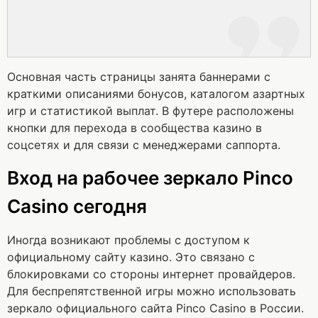
Основная часть страницы занята баннерами с
краткими описаниями бонусов, каталогом азартных
игр и статистикой выплат. В футере расположены
кнопки для перехода в сообщества казино в
соцсетях и для связи с менеджерами саппорта.
Вход на рабочее зеркало Pinco
Casino сегодня
Иногда возникают проблемы с доступом к
официальному сайту казино. Это связано с
блокировками со стороны интернет провайдеров.
Для беспрепятственной игры можно использовать
зеркало официального сайта Pinco Casino в России.