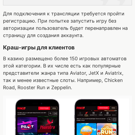
Для подключения к трансляции требуется пройти
регистрацию. При попытке запустить игру без
авторизации пользователь будет перенаправлен на
страницу для создания аккаунта.
Краш-игры для клиентов
В казино размещено более 150 игровых автоматов
этой категории. В их числе есть как популярные
представители жанра типа Aviator, JetX и Aviatrix,
так и менее известные слоты. Например, Chicken
Road, Rooster Run и Zeppelin.