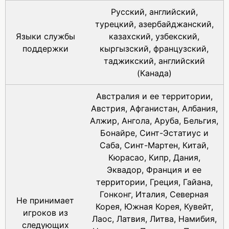
Русский, английский,
турецкий, азербайджанский,
Языки службы
казахский, узбекский,
поддержки
кыргызский, французский,
таджикский, английский
(Канада)
Австралия и ее территории,
Австрия, Афганистан, Албания,
Алжир, Ангола, Аруба, Бельгия,
Бонайре, Синт-Эстатиус и
Саба, Синт-Мартен, Китай,
Кюрасао, Кипр, Дания,
Эквадор, Франция и ее
территории, Греция, Гайана,
Гонконг, Италия, Северная
Не принимает
Корея, Южная Корея, Кувейт,
игроков из
Лаос, Латвия, Литва, Намибия,
следующих