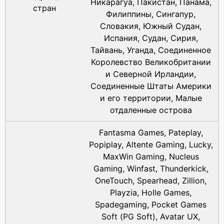
Никарагуа, Пакистан, Панама,
стран
Филиппины, Сингапур,
Словакия, Южный Судан,
Испания, Судан, Сирия,
Тайвань, Уганда, Соединенное
Королевство Великобритании
и Северной Ирландии,
Соединенные Штаты Америки
и его территории, Малые
отдаленные острова
Fantasma Games, Pateplay,
Popiplay, Altente Gaming, Lucky,
MaxWin Gaming, Nucleus
Gaming, Winfast, Thunderkick,
OneTouch, Spearhead, Zillion,
Playzia, Holle Games,
Spadegaming, Pocket Games
Soft (PG Soft), Avatar UX,