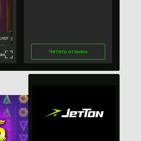
слот
Читать отзывы
ран