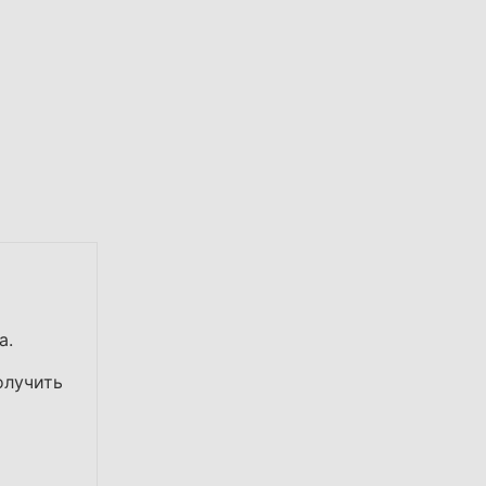
а.
олучить