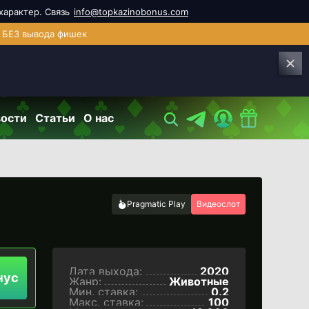
info@topkazinobonus.com
ости
Статьи
О нас
Pragmatic Play
Видеослот
Дата выхода:
2020
нус
Жанр:
Животные
Мин. ставка:
0.2
Макс. ставка:
100