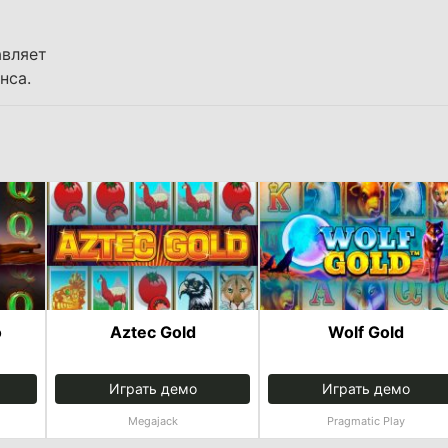
авляет
нса.
o
Aztec Gold
Wolf Gold
Играть демо
Играть демо
Megajack
Pragmatic Play