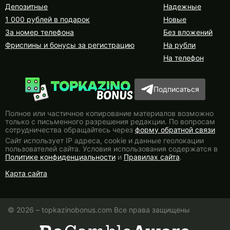
Депозитные
Надежные
1 000 рублей в подарок
Новые
За номер телефона
Без вложений
Фриспины и бонусы за регистрацию
На рубли
На телефон
Подписаться
Полное или частичное копирование материалов возможно
только с письменного разрешения редакции. По вопросам
сотрудничества обращайтесь через
форму обратной связи
Сайт использует IP адреса, сookie и данные геолокации
пользователей сайта. Условия использования содержатся в
Политике конфиденциальности
и
Правилах сайта
.
Карта сайта
© 2026 – topkazinobonus.com Все права защищены