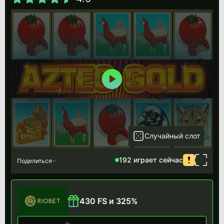
Случайный слот
192 играет сейчас
Поделиться
430 FS и 325%