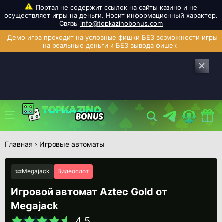
info@topkazinobonus.com
Главная
›
Игровые автоматы
Megajack
Видеослот
Игровой автомат Aztec Gold от
Megajack
4.5