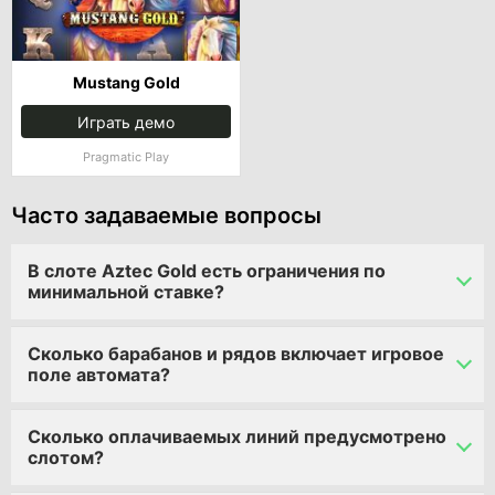
Mustang Gold
Играть демо
Pragmatic Play
Часто задаваемые вопросы
В слоте Aztec Gold есть ограничения по
минимальной ставке?
Сколько барабанов и рядов включает игровое
поле автомата?
Сколько оплачиваемых линий предусмотрено
слотом?