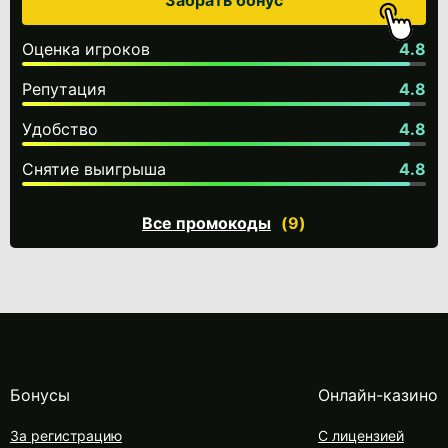
Забрать бонус
Оценка игроков
4.8
Репутация
4.8
Удобство
4.8
Снятие выигрыша
4.8
Все промокоды
Бонусы
Онлайн-казино
За регистрацию
С лицензией