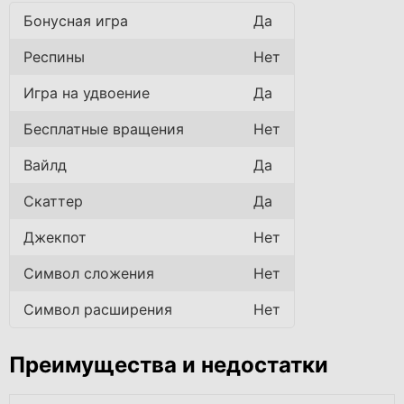
Бонусная игра
Да
Респины
Нет
Игра на удвоение
Да
Бесплатные вращения
Нет
Вайлд
Да
Скаттер
Да
Джекпот
Нет
Символ сложения
Нет
Символ расширения
Нет
Преимущества и недостатки