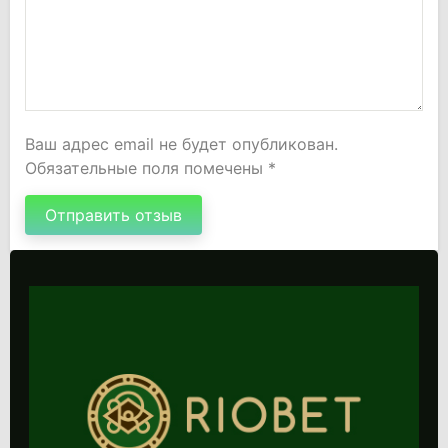
Ваш адрес email не будет опубликован.
Обязательные поля помечены
*