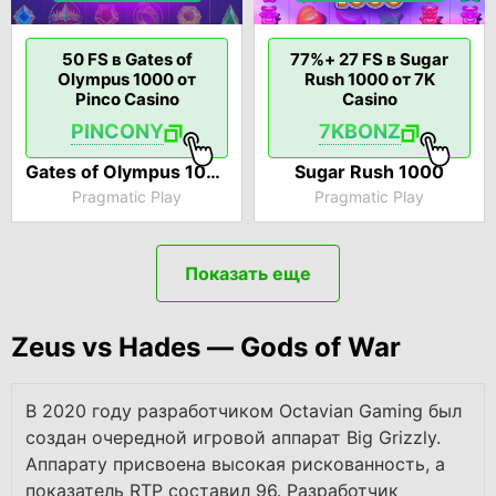
50 FS в Gates of
77%+ 27 FS в Sugar
Olympus 1000 от
Rush 1000 от 7K
Pinco Casino
Casino
PINCONY
7KBONZ
Gates of Olympus 1000
Sugar Rush 1000
Pragmatic Play
Pragmatic Play
Показать еще
Zeus vs Hades — Gods of War
В 2020 году разработчиком Octavian Gaming был
создан очередной игровой аппарат Big Grizzly.
Аппарату присвоена высокая рискованность, а
показатель RTP составил 96. Разработчик