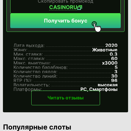
Скопировать промокод
CASINORU
Получить бонус
Дата выхода:
2020
Жанр:
Животные
Мин. ставка:
0.3
Макс. ставка:
60
Макс. выигрыш:
x3000
Количество барабанов:
5
Количество рядов:
3
Количество линий:
30
RTP (%):
96
Волатильность:
высокая
Платформы:
PC, Смартфоны
Читать отзывы
Популярные слоты