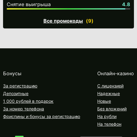
Снятие выигрыша
4.8
Все промокоды
Бонусы
Онлайн-казино
За регистрацию
С лицензией
Депозитные
Надежные
1 000 рублей в подарок
Новые
За номер телефона
Без вложений
Фриспины и бонусы за регистрацию
На рубли
На телефон