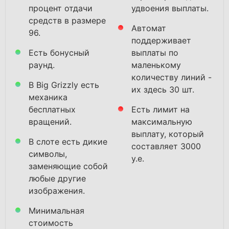
процент отдачи
удвоения выплаты.
средств в размере
Автомат
96.
поддерживает
Есть бонусный
выплаты по
раунд.
маленькому
количеству линий -
В Big Grizzly есть
их здесь 30 шт.
механика
бесплатных
Есть лимит на
вращений.
максимальную
выплату, который
В слоте есть дикие
составляет 3000
символы,
у.е.
заменяющие собой
любые другие
изображения.
Минимальная
стоимость