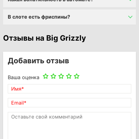
В слоте есть фриспины?
Отзывы на Big Grizzly
Добавить отзыв
Ваша оценка