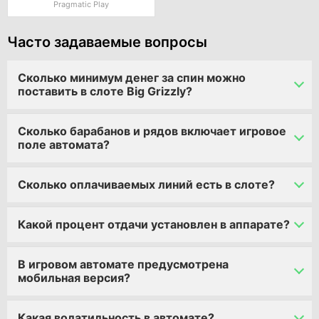
Pragmatic Play
Часто задаваемые вопросы
Сколько минимум денег за спин можно
поставить в слоте Big Grizzly?
Сколько барабанов и рядов включает игровое
поле автомата?
Сколько оплачиваемых линий есть в слоте?
Какой процент отдачи установлен в аппарате?
В игровом автомате предусмотрена
мобильная версия?
Какая волатильность в автомате?