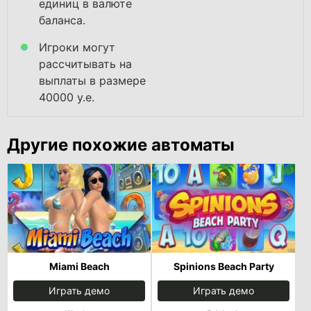
единиц в валюте
баланса.
Игроки могут
рассчитывать на
выплаты в размере
40000 у.е.
Другие похожие автоматы
Miami Beach
Spinions Beach Party
Играть демо
Играть демо