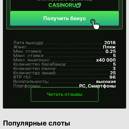
CASINORU
Получить бонус
Дата выхода:
2018
Жанр:
Пляж
Мин. ставка:
0.25
Макс. ставка:
5
Макс. выигрыш:
x40 000
Количество барабанов:
5
Количество рядов:
3
Количество линий:
25
RTP (%):
96
Волатильность:
высокая
Платформы:
PC, Смартфоны
Читать отзывы
Популярные слоты