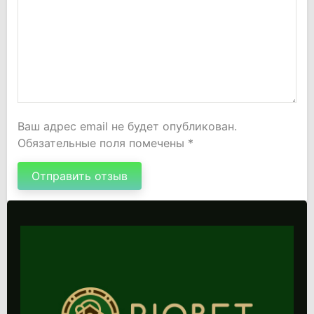
Ваш адрес email не будет опубликован.
Обязательные поля помечены
*