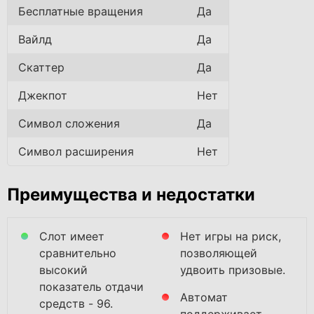
Бесплатные вращения
Да
Вайлд
Да
Скаттер
Да
Джекпот
Нет
Символ сложения
Да
Символ расширения
Нет
Преимущества и недостатки
Слот имеет
Нет игры на риск,
сравнительно
позволяющей
высокий
удвоить призовые.
показатель отдачи
Автомат
средств - 96.