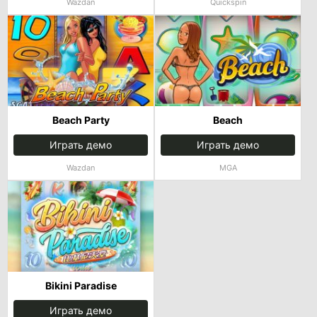
Wazdan
Quickspin
Beach Party
Beach
Играть демо
Играть демо
Wazdan
MGA
Bikini Paradise
Играть демо