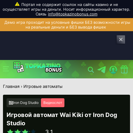
info@topkazinobonus.com
Главная
›
Игровые автоматы
Iron Dog Studio
Видеослот
Игровой автомат Wai Kiki от Iron Dog
Studio
3.1