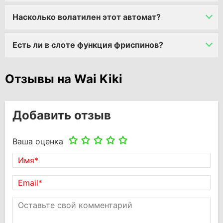
Насколько волатилен этот автомат?
Есть ли в слоте функция фриспинов?
Отзывы на Wai Kiki
Добавить отзыв
Ваша оценка