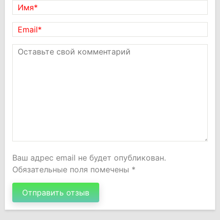
Ваш адрес email не будет опубликован.
Обязательные поля помечены
*