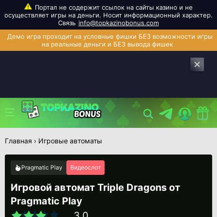
info@topkazinobonus.com
Главная
›
Игровые автоматы
Pragmatic Play
Видеослот
Игровой автомат Triple Dragons от
Pragmatic Play
3.0