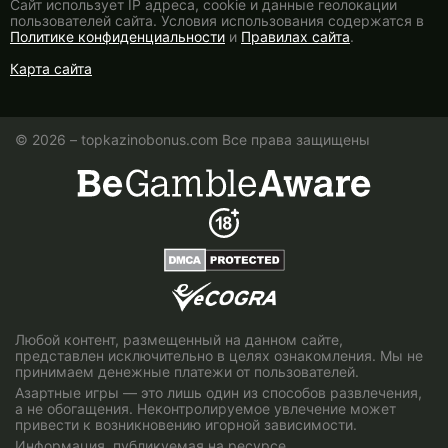
Сайт использует IP адреса, сookie и данные геолокации
пользователей сайта. Условия использования содержатся в
Политике конфиденциальности
и
Правилах сайта
.
Карта сайта
© 2026 – topkazinobonus.com Все права защищены
Любой контент, размещенный на данном сайте,
представлен исключительно в целях ознакомления. Мы не
принимаем денежные платежи от пользователей.
Азартные игры — это лишь один из способов развлечения,
а не обогащения. Неконтролируемое увлечение может
привести к возникновению игорной зависимости.
Информация, публикуемая на ресурсе