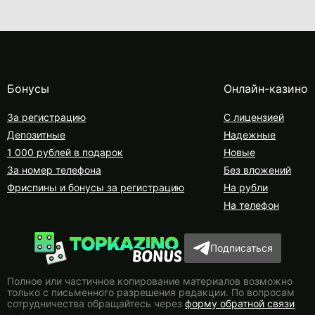
Бонусы
Онлайн-казино
За регистрацию
С лицензией
Депозитные
Надежные
1 000 рублей в подарок
Новые
За номер телефона
Без вложений
Фриспины и бонусы за регистрацию
На рубли
На телефон
Подписаться
Полное или частичное копирование материалов возможно
только с письменного разрешения редакции. По вопросам
сотрудничества обращайтесь через
форму обратной связи