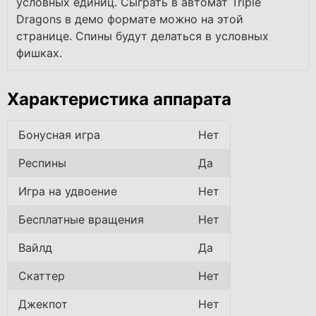
условных единиц. Сыграть в автомат Triple
Dragons в демо формате можно на этой
странице. Спины будут делаться в условных
фишках.
Характеристика аппарата
Бонусная игра
Нет
Респины
Да
Игра на удвоение
Нет
Бесплатные вращения
Нет
Вайлд
Да
Скаттер
Нет
Джекпот
Нет