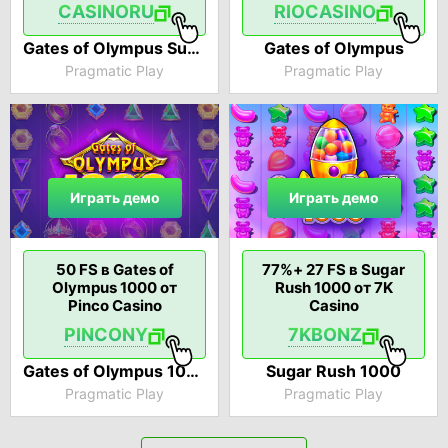
CASINORU
RIOCASINO
Gates of Olympus Super Scatter
Gates of Olympus
Pragmatic Play
Pragmatic Play
Играть демо
Играть демо
50 FS в Gates of
77%+ 27 FS в Sugar
Olympus 1000 от
Rush 1000 от 7K
Pinco Casino
Casino
PINCONY
7KBONZ
Gates of Olympus 1000
Sugar Rush 1000
Pragmatic Play
Pragmatic Play