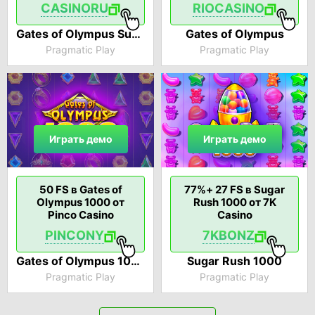
CASINORU
RIOCASINO
Gates of Olympus Super Scatter
Gates of Olympus
Pragmatic Play
Pragmatic Play
Играть демо
Играть демо
50 FS в Gates of
77%+ 27 FS в Sugar
Olympus 1000 от
Rush 1000 от 7K
Pinco Casino
Casino
PINCONY
7KBONZ
Gates of Olympus 1000
Sugar Rush 1000
Pragmatic Play
Pragmatic Play