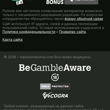
Полное или частичное копирование материалов возможно
только с письменного разрешения редакции. По вопросам
сотрудничества обращайтесь через
форму обратной связи
Сайт использует IP адреса, сookie и данные геолокации
пользователей сайта. Условия использования содержатся в
Политике конфиденциальности
и
Правилах сайта
.
Карта сайта
© 2026 – topkazinobonus.com Все права защищены
Любой контент, размещенный на данном сайте,
представлен исключительно в целях ознакомления. Мы не