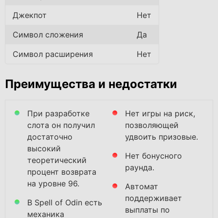
Джекпот
Нет
Символ сложения
Да
Символ расширения
Нет
Преимущества и недостатки
При разработке
Нет игры на риск,
слота он получил
позволяющей
достаточно
удвоить призовые.
высокий
Нет бонусного
теоретический
раунда.
процент возврата
на уровне 96.
Автомат
поддерживает
В Spell of Odin есть
выплаты по
механика