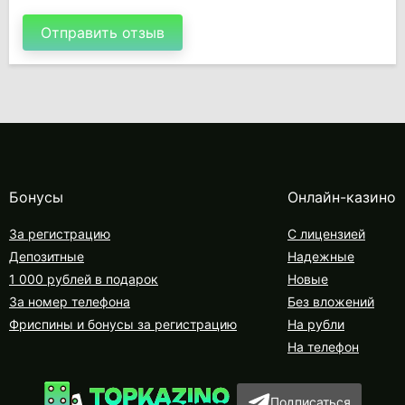
Бонусы
Онлайн-казино
За регистрацию
С лицензией
Депозитные
Надежные
1 000 рублей в подарок
Новые
За номер телефона
Без вложений
Фриспины и бонусы за регистрацию
На рубли
На телефон
Подписаться