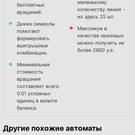
маленькому
бесплатных
количеству линий -
вращений.
их здесь 25 шт.
Дикие символы
Максимум в
помогают
качестве призовых
формировать
можно получить не
выигрышные
более 2880 у.е.
комбинации.
Минимальная
стоимость
вращения
составляет всего
0.01 условных
единиц в валюте
баланса.
Другие похожие автоматы