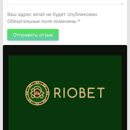
Ваш адрес email не будет опубликован.
Обязательные поля помечены
*