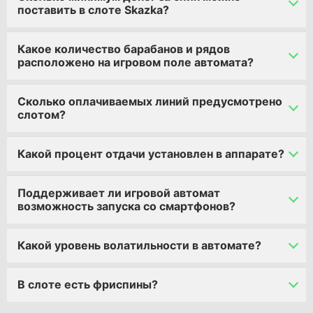
поставить в слоте Skazka?
Какое количество барабанов и рядов
расположено на игровом поле автомата?
Сколько оплачиваемых линий предусмотрено
слотом?
Какой процент отдачи установлен в аппарате?
Поддерживает ли игровой автомат
возможность запуска со смартфонов?
Какой уровень волатильности в автомате?
В слоте есть фриспины?