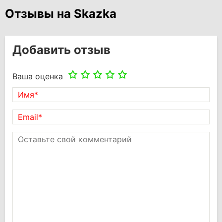
Отзывы на Skazka
Добавить отзыв
Ваша оценка