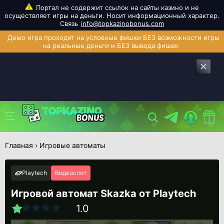
info@topkazinobonus.com
Главная
›
Игровые автоматы
Playtech
Видеослот
Игровой автомат Skazka от Playtech
1.0