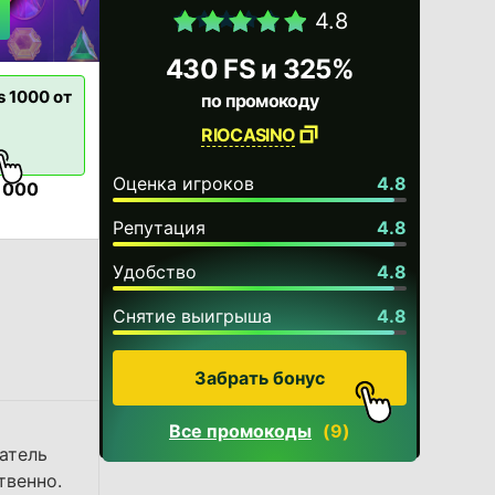
4.8
430 FS и 325%
s 1000 от
по промокоду
RIOCASINO
Оценка игроков
4.8
1000
Репутация
4.8
Удобство
4.8
Снятие выигрыша
4.8
Забрать бонус
Все промокоды
атель
твенно.