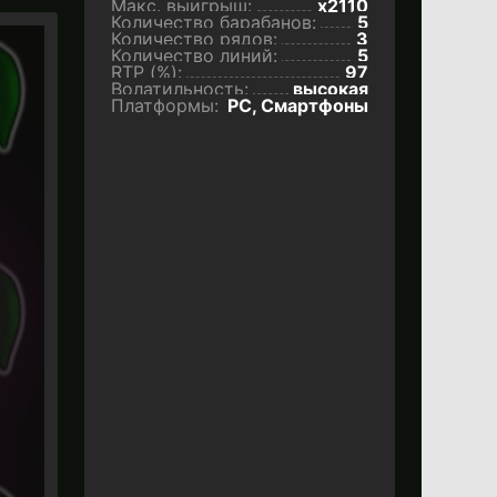
Макс. выигрыш:
x2110
Количество барабанов:
5
Количество рядов:
3
Количество линий:
5
RTP (%):
97
Волатильность:
высокая
Платформы:
PC, Смартфоны