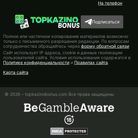
На телефон
Подписаться
Полное или частичное копирование материалов возможно
только с письменного разрешения редакции. По вопросам
сотрудничества обращайтесь через
форму обратной связи
Сайт использует IP адреса, сookie и данные геолокации
пользователей сайта. Условия использования содержатся в
Политике конфиденциальности
и
Правилах сайта
.
Карта сайта
© 2026 – topkazinobonus.com Все права защищены