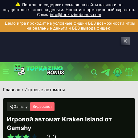
info@topkazinobonus.com
Главная
›
Игровые автоматы
Gamshy
Видеослот
Игровой автомат Kraken Island от
Gamshy
3.0