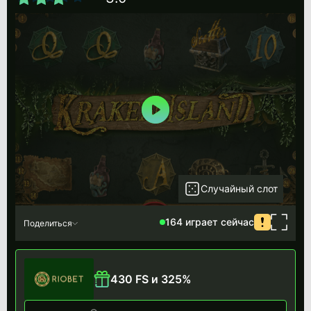
Случайный слот
164 играет сейчас
Поделиться
430 FS и 325%