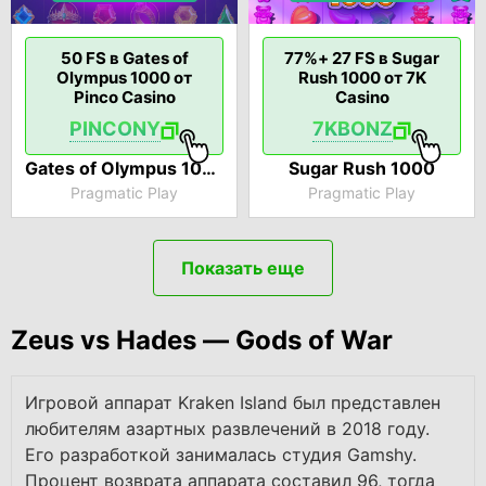
50 FS в Gates of
77%+ 27 FS в Sugar
Olympus 1000 от
Rush 1000 от 7K
Pinco Casino
Casino
PINCONY
7KBONZ
Gates of Olympus 1000
Sugar Rush 1000
Pragmatic Play
Pragmatic Play
Показать еще
Zeus vs Hades — Gods of War
Игровой аппарат Kraken Island был представлен
любителям азартных развлечений в 2018 году.
Его разработкой занималась студия Gamshy.
Процент возврата аппарата составил 96, тогда