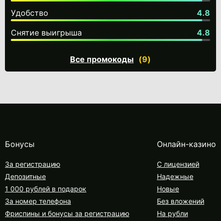
Удобство
4.8
Снятие выигрыша
4.8
Все промокоды
Бонусы
Онлайн-казино
За регистрацию
С лицензией
Депозитные
Надежные
1 000 рублей в подарок
Новые
За номер телефона
Без вложений
Фриспины и бонусы за регистрацию
На рубли