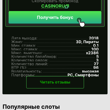
Скопировать промокод
CASINORU
Получить бонус
Дата выхода:
2018
Жанр:
3D, Пираты
Мин. ставка:
0.1
Макс. ставка:
100
Макс. выигрыш:
x2386
Количество барабанов:
5
Количество рядов:
3
Количество линий:
27
RTP (%):
96
Волатильность:
высокая
Платформы:
PC, Смартфоны
Читать отзывы
Популярные слоты