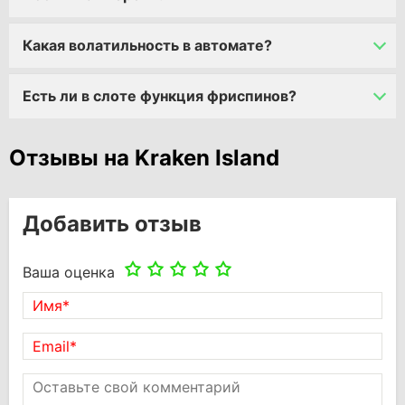
Какая волатильность в автомате?
Есть ли в слоте функция фриспинов?
Отзывы на Kraken Island
Добавить отзыв
Ваша оценка