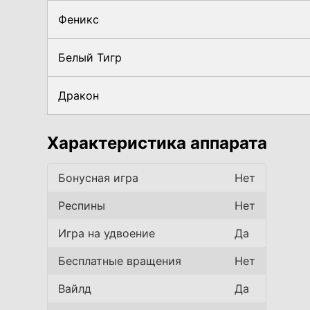
Феникс
Белый Тигр
Дракон
Характеристика аппарата
Бонусная игра
Нет
Респины
Нет
Игра на удвоение
Да
Бесплатные вращения
Нет
Вайлд
Да