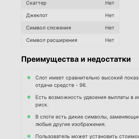
Скаттер
Нет
Джекпот
Нет
Символ сложения
Нет
Символ расширения
Нет
Преимущества и недостатки
Слот имеет сравнительно высокий показ
отдачи средств - 96.
Есть возможность удвоения выплаты в и
риск.
В слоте есть дикие символы, заменяющи
любые другие изображения.
Пользователь может установить стоимо