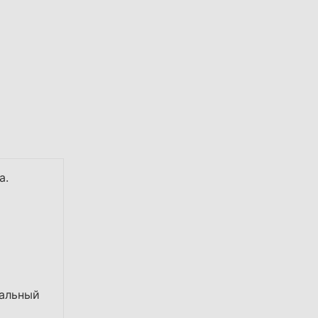
а.
мальный