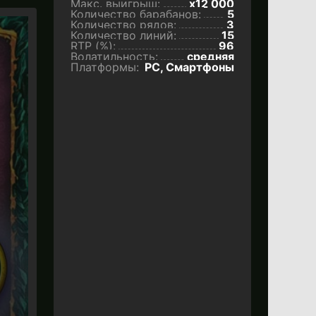
Макс. выигрыш:
x12 000
Количество барабанов:
5
Количество рядов:
3
Количество линий:
15
RTP (%):
96
Волатильность:
средняя
Платформы:
PC, Смартфоны