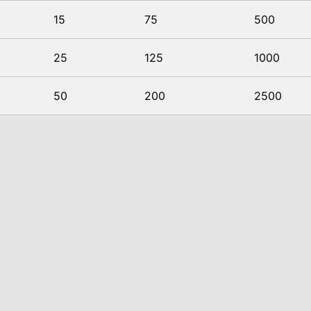
15
75
500
25
125
1000
50
200
2500