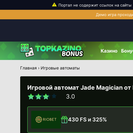
Казино
Бону
Главная
›
Игровые автоматы
Игровой автомат Jade Magician от 
3.0
430 FS и 325%