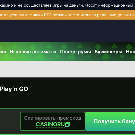
сы
Игровые автоматы
Покер-румы
Букмекеры
Нов
Play’n GO
Скопировать промокод
Получить бон
CASINORU