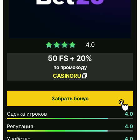
4.0
50 FS + 20%
по промокоду
CASINORU
Забрать бонус
Оценка игроков
4.0
Репутация
4.0
Удобство
4.0