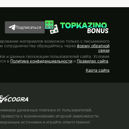
Подписаться
пирование материалов возможно только с письменного
ам сотрудничества обращайтесь через
форму обратной
связи
okie и данные геолокации пользователей сайта. Условия
тся в
Политике конфиденциальности
и
Правилах сайта
.
Карта сайта
инимаем денежные платежи от пользователей.
 привести к возникновению игорной зависимости.
веренные источники и играйте ответственно!