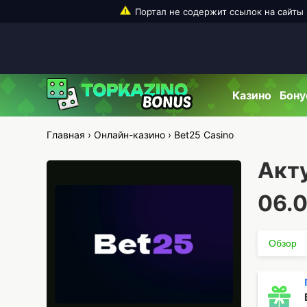
Казино
Бону
Главная
›
Онлайн-казино
›
Bet25 Casino
Акту
06.
Обзор