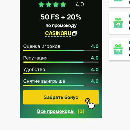
4.0
50 FS + 20%
по промокоду
CASINORU
Оценка игроков
4.0
Репутация
4.0
Удобство
4.0
Снятие выигрыша
4.0
Забрать бонус
Все промокоды