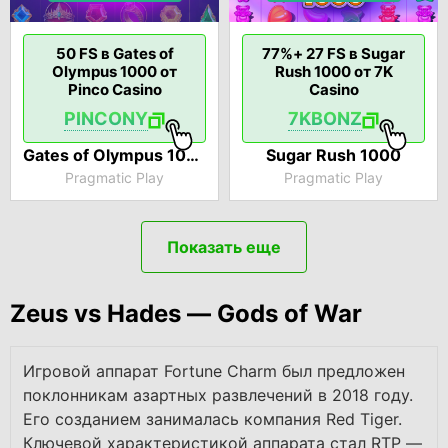
50 FS в Gates of
77%+ 27 FS в Sugar
Olympus 1000 от
Rush 1000 от 7K
Pinco Casino
Casino
PINCONY
7KBONZ
Gates of Olympus 1000
Sugar Rush 1000
Pragmatic Play
Pragmatic Play
Показать еще
Zeus vs Hades — Gods of War
Игровой аппарат Fortune Charm был предложен
поклонникам азартных развлечений в 2018 году.
Его созданием занималась компания Red Tiger.
Ключевой характеристикой аппарата стал RTP —