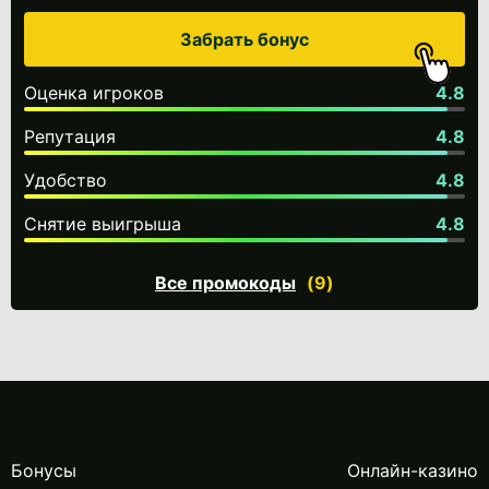
Забрать бонус
Оценка игроков
4.8
Репутация
4.8
Удобство
4.8
Снятие выигрыша
4.8
Все промокоды
Бонусы
Онлайн-казино