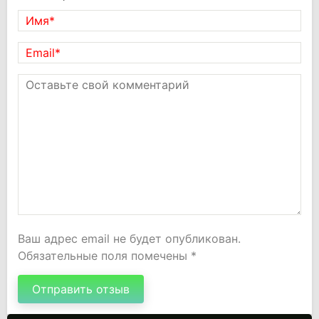
Ваш адрес email не будет опубликован.
Обязательные поля помечены
*