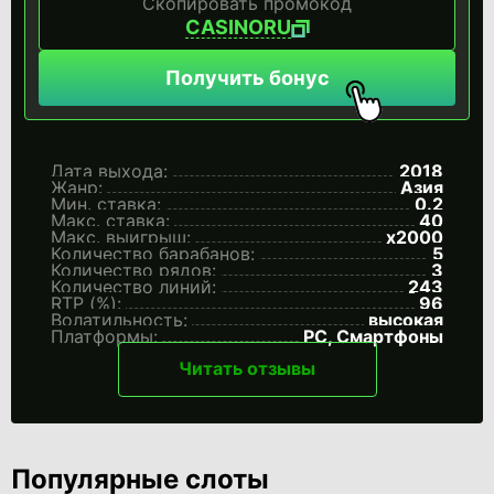
Скопировать промокод
CASINORU
Получить бонус
Дата выхода:
2018
Жанр:
Азия
Мин. ставка:
0.2
Макс. ставка:
40
Макс. выигрыш:
x2000
Количество барабанов:
5
Количество рядов:
3
Количество линий:
243
RTP (%):
96
Волатильность:
высокая
Платформы:
PC, Смартфоны
Читать отзывы
Популярные слоты