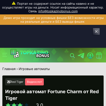
info@topkazinobonus.com
Главная
›
Игровые автоматы
Red Tiger
Видеослот
Игровой автомат Fortune Charm от Red
Tiger
3.0