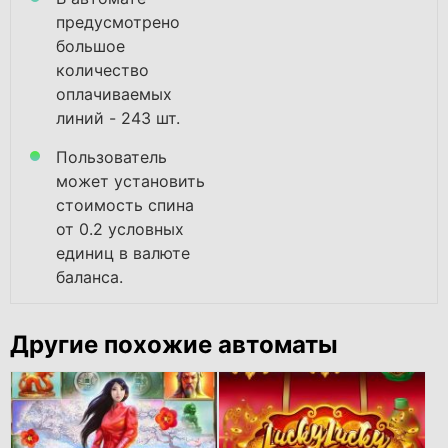
предусмотрено
большое
количество
оплачиваемых
линий - 243 шт.
Пользователь
может установить
стоимость спина
от 0.2 условных
единиц в валюте
баланса.
Другие похожие автоматы