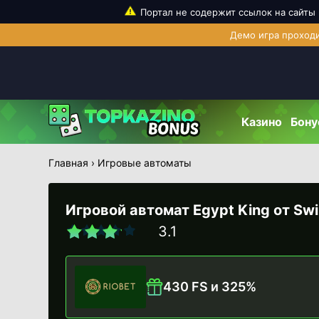
Казино
Бону
Главная
›
Игровые автоматы
Игровой автомат Egypt King от Swi
3.1
430 FS и 325%