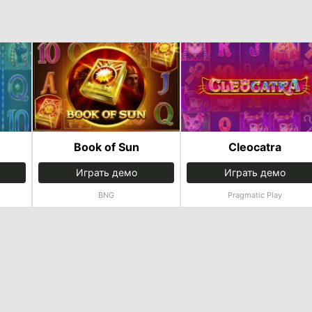
Book of Sun
Cleocatra
Играть демо
Играть демо
BNG
Pragmatic Play