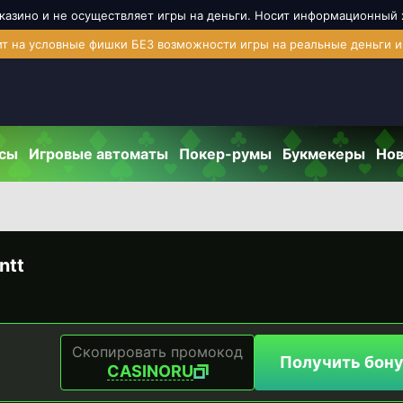
сы
Игровые автоматы
Покер-румы
Букмекеры
Нов
ntt
Скопировать промокод
Получить бон
CASINORU