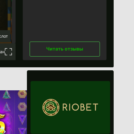
слот
Читать отзывы
ран