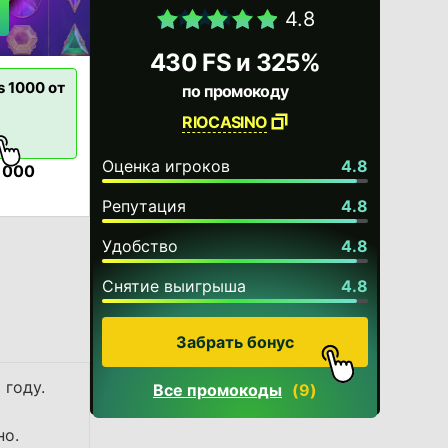
4.8
430 FS и 325%
s 1000 от
по промокоду
RIOCASINO
Оценка игроков
4.8
1000
Репутация
4.8
Удобство
4.8
Снятие выигрыша
4.8
Забрать бонус
 году.
Все промокоды
но.