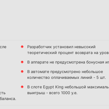
сле
Разработчик установил невысокий
теоретический процент возврата на уров
В аппарате не предусмотрена бонусная иг
В автомате предусмотрено небольшое
количество оплачиваемых линий - 5 шт.
В слоте Egypt King небольшой максимал
сть
выигрыш - всего 1000 у.е.
баланса.