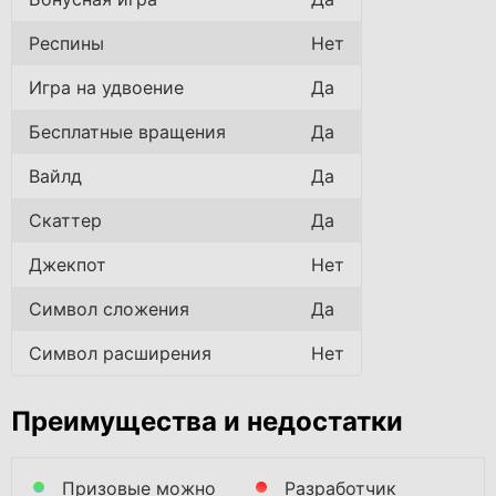
Респины
Нет
Игра на удвоение
Да
Бесплатные вращения
Да
Вайлд
Да
Скаттер
Да
Джекпот
Нет
Символ сложения
Да
Символ расширения
Нет
Преимущества и недостатки
Призовые можно
Разработчик