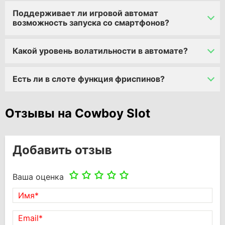
Поддерживает ли игровой автомат
возможность запуска со смартфонов?
Какой уровень волатильности в автомате?
Есть ли в слоте функция фриспинов?
Отзывы на Cowboy Slot
Добавить отзыв
Ваша оценка