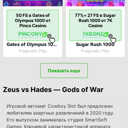
50 FS в Gates of
77%+ 27 FS в Sugar
Olympus 1000 от
Rush 1000 от 7K
Pinco Casino
Casino
PINCONY
7KBONZ
Gates of Olympus 1000
Sugar Rush 1000
Pragmatic Play
Pragmatic Play
Показать еще
Zeus vs Hades — Gods of War
Игровой автомат Cowboy Slot был предложен
любителям азартных развлечений в 2020 году.
Его выпуском занималась студия SmartSoft
Games. Ключевой характеристикой аппарата