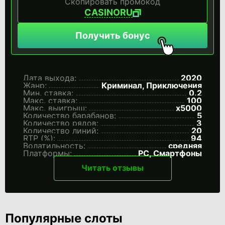
Скопировать промокод
CASINORU
Получить бонус
Дата выхода:
2020
Жанр:
Криминал, Приключения
Мин. ставка:
0.2
Макс. ставка:
100
Макс. выигрыш:
x5000
Количество барабанов:
5
Количество рядов:
3
Количество линий:
20
RTP (%):
94
Волатильность:
средняя
Платформы:
PC, Смартфоны
Читать отзывы
Популярные слоты