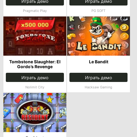
Играть демо
Играть демо
Pragmatic Play
PG SOFT
Tombstone Slaughter: El
Le Bandit
Gordo’s Revenge
Играть демо
Играть демо
Nolimit City
Hacksaw Gaming