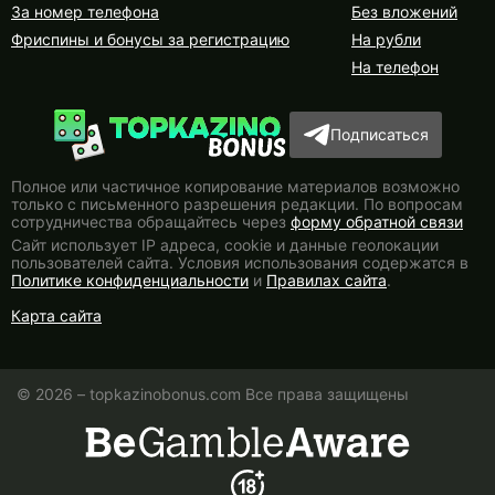
За номер телефона
Без вложений
Фриспины и бонусы за регистрацию
На рубли
На телефон
Подписаться
Полное или частичное копирование материалов возможно
только с письменного разрешения редакции. По вопросам
сотрудничества обращайтесь через
форму обратной связи
Сайт использует IP адреса, сookie и данные геолокации
пользователей сайта. Условия использования содержатся в
Политике конфиденциальности
и
Правилах сайта
.
Карта сайта
© 2026 – topkazinobonus.com Все права защищены