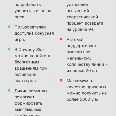
попробовать
установил
удвоить в игре на
невысокий
риск.
теоретический
процент возврата
Пользователям
на уровне 94.
доступна бонусная
игра.
Автомат
поддерживает
В Cowboy Slot
выплаты по
можно перейти к
маленькому
бесплатным
количеству линий -
вращениям при
их здесь 20 шт.
активации
скаттеров.
Максимум в
качестве призовых
Дикие символы
можно получить не
помогают
более 5000 у.е.
формировать
выигрышные
комбинации.