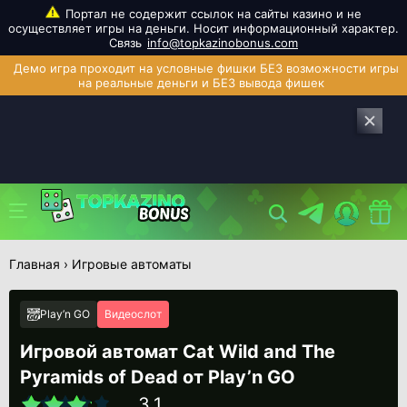
info@topkazinobonus.com
Главная
›
Игровые автоматы
Play’n GO
Видеослот
Игровой автомат Cat Wild and The
Pyramids of Dead от Play’n GO
3.1