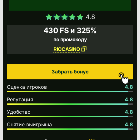
4.8
430 FS и 325%
по промокоду
RIOCASINO
Забрать бонус
Оценка игроков
4.8
Репутация
4.8
Удобство
4.8
Снятие выигрыша
4.8