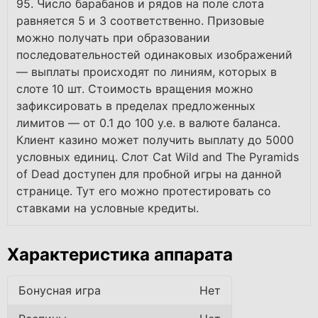
95. Число барабанов и рядов на поле слота
равняется 5 и 3 соответственно. Призовые
можно получать при образовании
последовательностей одинаковых изображений
— выплаты происходят по линиям, которых в
слоте 10 шт. Стоимость вращения можно
зафиксировать в пределах предложенных
лимитов — от 0.1 до 100 у.е. в валюте баланса.
Клиент казино может получить выплату до 5000
условных единиц. Слот Cat Wild and The Pyramids
of Dead доступен для пробной игры на данной
странице. Тут его можно протестировать со
ставками на условные кредиты.
Характеристика аппарата
Бонусная игра
Нет