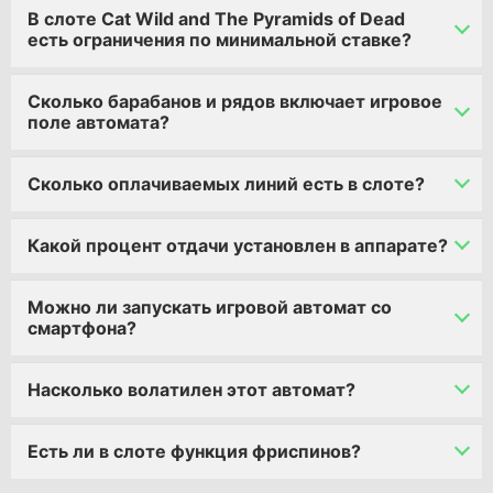
В слоте Cat Wild and The Pyramids of Dead
есть ограничения по минимальной ставке?
Сколько барабанов и рядов включает игровое
поле автомата?
Сколько оплачиваемых линий есть в слоте?
Какой процент отдачи установлен в аппарате?
Можно ли запускать игровой автомат со
смартфона?
Насколько волатилен этот автомат?
Есть ли в слоте функция фриспинов?