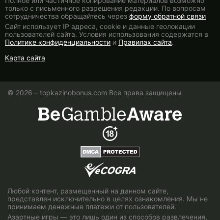
Полное или частичное копирование материалов возможно
только с письменного разрешения редакции. По вопросам
сотрудничества обращайтесь через
форму обратной связи
Сайт использует IP адреса, сookie и данные геолокации
пользователей сайта. Условия использования содержатся в
Политике конфиденциальности
и
Правилах сайта
.
Карта сайта
© 2026 – topkazinobonus.com Все права защищены
Любой контент, размещенный на данном сайте,
представлен исключительно в целях ознакомления. Мы не
принимаем денежные платежи от пользователей.
Азартные игры — это лишь один из способов развлечения,