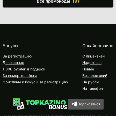
Все промокоды
Бонусы
Онлайн-казино
За регистрацию
С лицензией
Депозитные
Надежные
1 000 рублей в подарок
Новые
За номер телефона
Без вложений
Фриспины и бонусы за регистрацию
На рубли
На телефон
Подписаться