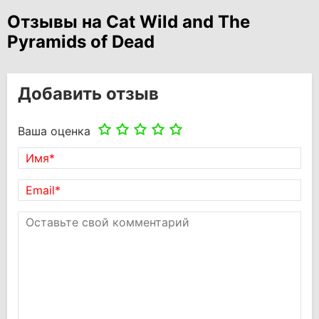
Отзывы на Cat Wild and The
Pyramids of Dead
Добавить отзыв
Ваша оценка