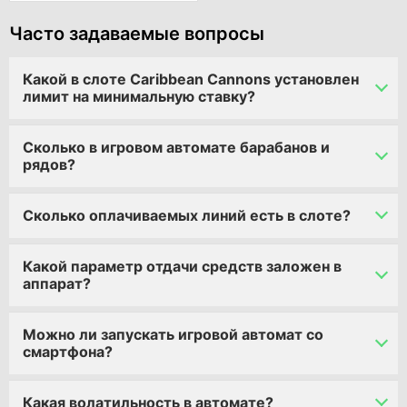
Часто задаваемые вопросы
Какой в слоте Caribbean Cannons установлен
лимит на минимальную ставку?
Сколько в игровом автомате барабанов и
рядов?
Сколько оплачиваемых линий есть в слоте?
Какой параметр отдачи средств заложен в
аппарат?
Можно ли запускать игровой автомат со
смартфона?
Какая волатильность в автомате?