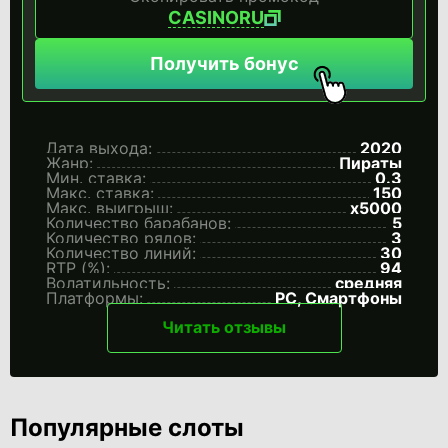
CASINORU
Получить бонус
Дата выхода:
2020
Жанр:
Пираты
Мин. ставка:
0.3
Макс. ставка:
150
Макс. выигрыш:
x5000
Количество барабанов:
5
Количество рядов:
3
Количество линий:
30
RTP (%):
94
Волатильность:
средняя
Платформы:
PC, Смартфоны
Читать отзывы
Популярные слоты