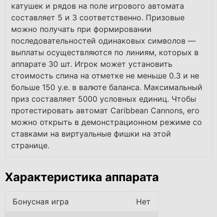
катушек и рядов на поле игрового автомата
составляет 5 и 3 соответственно. Призовые
можно получать при формировании
последовательностей одинаковых символов —
выплаты осуществляются по линиям, которых в
аппарате 30 шт. Игрок может установить
стоимость спина на отметке не меньше 0.3 и не
больше 150 у.е. в валюте баланса. Максимальный
приз составляет 5000 условных единиц. Чтобы
протестировать автомат Caribbean Cannons, его
можно открыть в демонстрационном режиме со
ставками на виртуальные фишки на этой
странице.
Характеристика аппарата
Бонусная игра
Нет