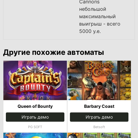
Cannons
небольшой
максимальный
выигрыш - всего
5000 у.е.
Другие похожие автоматы
Queen of Bounty
Barbary Coast
Играть демо
Играть демо
PG SOFT
Betsoft