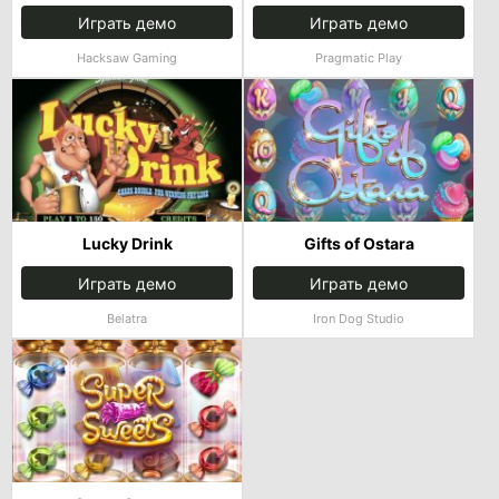
Играть демо
Играть демо
Hacksaw Gaming
Pragmatic Play
Lucky Drink
Gifts of Ostara
Играть демо
Играть демо
Belatra
Iron Dog Studio