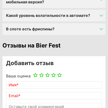
мобильная версия?
Какой уровень волатильности в автомате?
В слоте есть фриспины?
Отзывы на Bier Fest
Добавить отзыв
Ваша оценка