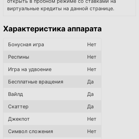
открыть в пробном режиме со ставками на
виртуальные кредиты на данной странице.
Характеристика аппарата
Бонусная игра
Нет
Респины
Нет
Игра на удвоение
Нет
Бесплатные вращения
Да
Вайлд
Да
Скаттер
Да
Джекпот
Нет
Символ сложения
Нет