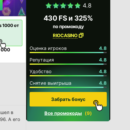
4.8
430 FS и 325%
s 1000 от
по промокоду
RIOCASINO
Оценка игроков
4.8
1000
Репутация
4.8
Удобство
4.8
Снятие выигрыша
4.8
Забрать бонус
ошел в
Все промокоды
96. А его