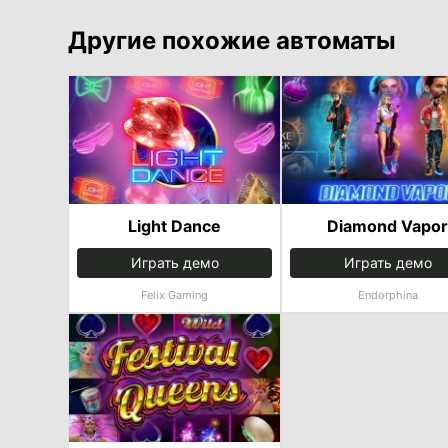
Другие похожие автоматы
Light Dance
Diamond Vapor
Играть демо
Играть демо
Felix Gaming
Endorphina