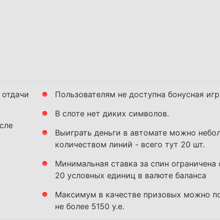
 отдачи
Пользователям не доступна бонусная игр
В слоте нет диких символов.
сле
Выиграть деньги в автомате можно неб
количеством линий - всего тут 20 шт.
Минимальная ставка за спин ограничена
20 условных единиц в валюте баланса
Максимум в качестве призовых можно п
не более 5150 у.е.