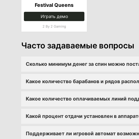
Festival Queens
Играть демо
2 By 2 Gaming
Часто задаваемые вопросы
Сколько минимум денег за спин можно постав
Какое количество барабанов и рядов распо
Какое количество оплачиваемых линий по
Какой процент отдачи установлен в аппарат
Поддерживает ли игровой автомат возможн