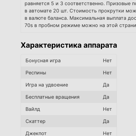
равняется 5 и 3 соответственно. Призовые 
в автомате 20 шт. Стоимость прокрутки можн
в валюте баланса. Максимальная выплата дос
70s в пробном режиме можно на этой страни
Характеристика аппарата
Бонусная игра
Нет
Респины
Нет
Игра на удвоение
Да
Бесплатные вращения
Да
Вайлд
Нет
Скаттер
Да
Джекпот
Нет