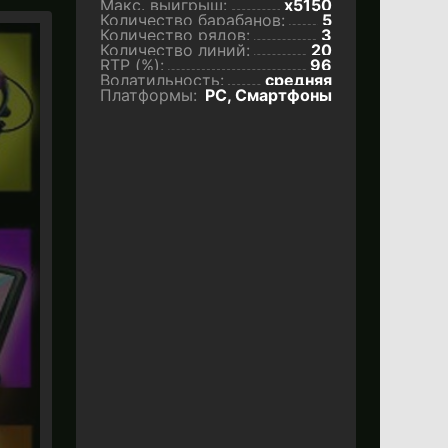
Макс. выигрыш:
x5150
Количество барабанов:
5
Количество рядов:
3
Количество линий:
20
RTP (%):
96
Волатильность:
средняя
Платформы:
PC, Смартфоны