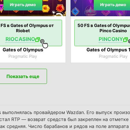
Играть демо
Играть демо
 FS в Gates of Olympus от
50 FS в Gates of Olympu
Riobet
Pinco Casino
RIOCASINO
PINCONY
Gates of Olympus
Gates of Olympus 
Pragmatic Play
Pragmatic Play
Показать еще
0s выполнялась провайдером Wazdan. Его выпуск произ
стал RTP — возврат средств был закреплен на отметке 
к средняя. Число барабанов и рядов на поле аппарата