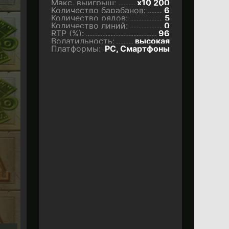
Макс. выигрыш:
x10 200
Количество барабанов:
6
Количество рядов:
5
Количество линий:
0
RTP (%):
96
Волатильность:
высокая
Платформы:
PC, Смартфоны