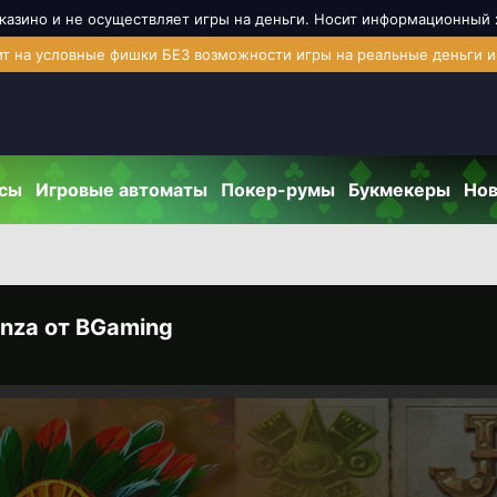
сы
Игровые автоматы
Покер-румы
Букмекеры
Нов
anza от BGaming