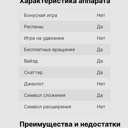
Характеристика аппарата
Бонусная игра
Нет
Респины
Да
Игра на удвоение
Нет
Бесплатные вращения
Да
Вайлд
Да
Скаттер
Да
Джекпот
Нет
Символ сложения
Да
Символ расширения
Нет
Преимущества и недостатки