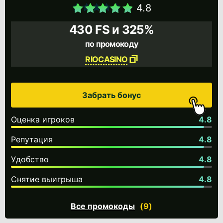
4.8
430 FS и 325%
по промокоду
RIOCASINO
Забрать бонус
Оценка игроков
4.8
Репутация
4.8
Удобство
4.8
Снятие выигрыша
4.8
Все промокоды