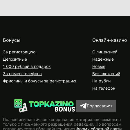
Бонусы
Онлайн-казино
За регистрацию
С лицензией
Депозитные
Надежные
1 000 рублей в подарок
Новые
За номер телефона
Без вложений
Фриспины и бонусы за регистрацию
На рубли
На телефон
Подписаться
Полное или частичное копирование материалов возможно
только с письменного разрешения редакции. По вопросам
сотрудничества обращайтесь через
форму обратной связи