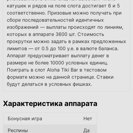
катушек и рядов на поле слота достигает 6 и 5
соответственно. Призовые можно получать при
сборе последовательностей идентичных
изображений — выплаты происходят по линиям,
которых в аппарате 3600 шт. Стоимость
прокрутки можно задать в рамках предложенных
лимитов — от 0.5 до 100 у.е. в валюте баланса.
Аппарат предусматривает выплату денег в
размере не более 10000 условных единиц.
Поиграть в слот Aloha Tiki Bar в тестовом
формате можно на данной странице. Ставки
будут делаться в условных фишках.
Характеристика аппарата
Бонусная игра
Нет
Респины
Да