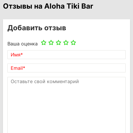
Отзывы на Aloha Tiki Bar
Добавить отзыв
Ваша оценка