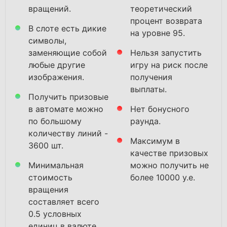
вращений.
теоретический
процент возврата
В слоте есть дикие
на уровне 95.
символы,
заменяющие собой
Нельзя запустить
любые другие
игру на риск после
изображения.
получения
выплаты.
Получить призовые
в автомате можно
Нет бонусного
по большому
раунда.
количеству линий -
Максимум в
3600 шт.
качестве призовых
Минимальная
можно получить не
стоимость
более 10000 у.е.
вращения
составляет всего
0.5 условных
единиц в валюте