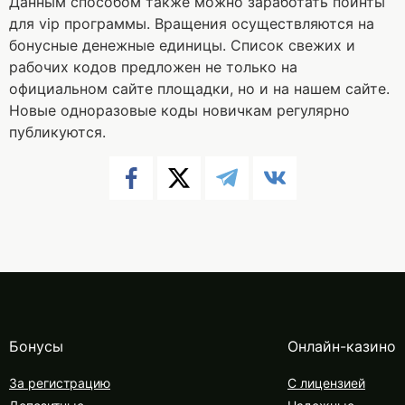
Данным способом также можно заработать поинты
для vip программы. Вращения осуществляются на
бонусные денежные единицы. Список свежих и
рабочих кодов предложен не только на
официальном сайте площадки, но и на нашем сайте.
Новые одноразовые коды новичкам регулярно
публикуются.
Бонусы
Онлайн-казино
За регистрацию
С лицензией