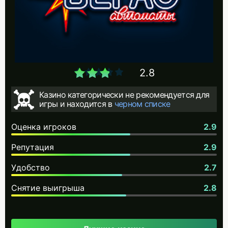
2.8
Казино категорически не рекомендуется для
игры и находится в
черном списке
Оценка игроков
2.9
Репутация
2.9
Удобство
2.7
Снятие выигрыша
2.8