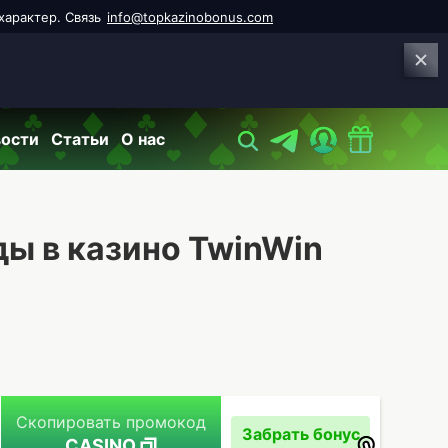
info@topkazinobonus.com
ости
Статьи
О нас
ды в казино TwinWin
Скопировать промокод
Забрать бонус
CASINO