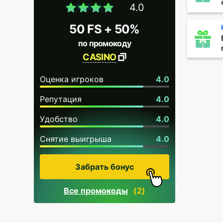
4.0
50 FS + 50%
по промокоду
CASINO
Оценка игроков
4.0
Репутация
4.0
Удобство
4.0
Снятие выигрыша
4.0
Забрать бонус
Все промокоды