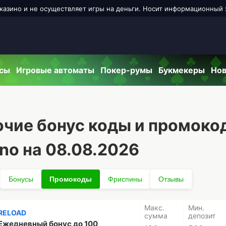
сы
Игровые автоматы
Покер-румы
Букмекеры
Нов
очие бонус коды и промоко
no на 08.08.2026
Бонусы
Промокоды
Фриспины
Отзывы
Макc.
Мин.
RELOAD
сумма
депозит
Ежедневный бонус до 100