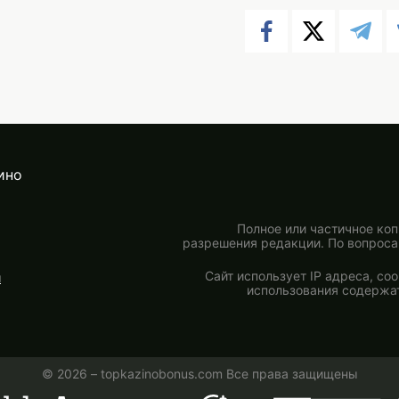
ино
Полное или частичное ко
разрешения редакции. По вопрос
Сайт использует IP адреса, сo
й
использования содержа
© 2026 – topkazinobonus.com Все права защищены