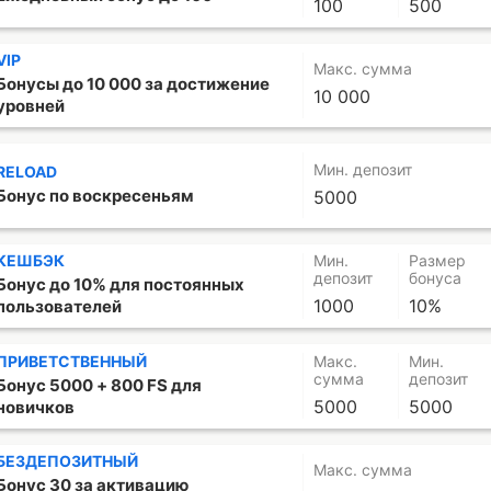
100
500
VIP
Макc. сумма
Бонусы до 10 000 за достижение
10 000
уровней
Мин. депозит
RELOAD
Бонус по воскресеньям
5000
КЕШБЭК
Мин.
Размер
депозит
бонуса
Бонус до 10% для постоянных
1000
10%
пользователей
ПРИВЕТСТВЕННЫЙ
Макc.
Мин.
сумма
депозит
Бонус 5000 + 800 FS для
5000
5000
новичков
БЕЗДЕПОЗИТНЫЙ
Макc. сумма
Бонус 30 за активацию