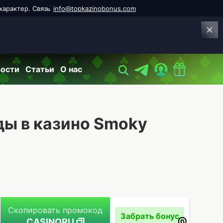
info@topkazinobonus.com
ости
Статьи
О нас
ды в казино Smoky
Скопировать промокод
Забрать бонус
CASINORU