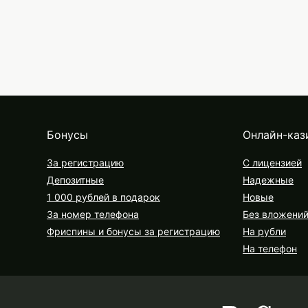
Бонусы
Онлайн-каз
За регистрацию
С лицензией
Депозитные
Надежные
1 000 рублей в подарок
Новые
За номер телефона
Без вложени
Фриспины и бонусы за регистрацию
На рубли
На телефон