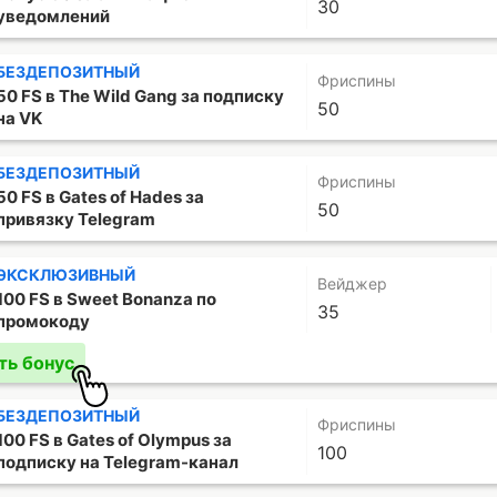
30
уведомлений
БЕЗДЕПОЗИТНЫЙ
Фриспины
50 FS в The Wild Gang за подписку
50
на VK
БЕЗДЕПОЗИТНЫЙ
Фриспины
50 FS в Gates of Hades за
50
привязку Telegram
ЭКСКЛЮЗИВНЫЙ
Вейджер
100 FS в Sweet Bonanza по
35
промокоду
ть бонус
БЕЗДЕПОЗИТНЫЙ
Фриспины
100 FS в Gates of Olympus за
100
подписку на Telegram-канал