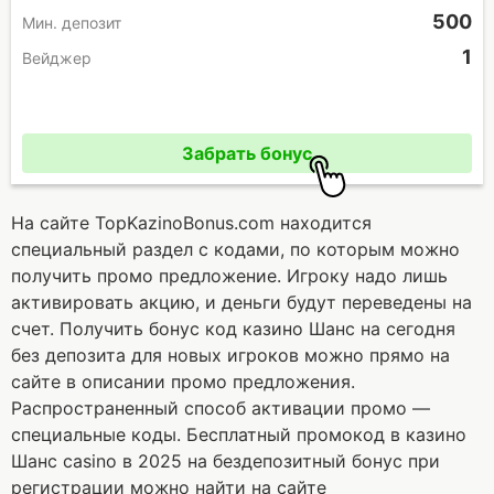
500
Мин. депозит
1
Вейджер
Промокод отсутствует
Забрать бонус
На сайте TopKazinoBonus.com находится
специальный раздел с кодами, по которым можно
получить промо предложение. Игроку надо лишь
активировать акцию, и деньги будут переведены на
счет. Получить бонус код казино Шанс на сегодня
без депозита для новых игроков можно прямо на
сайте в описании промо предложения.
Распространенный способ активации промо ―
специальные коды. Бесплатный промокод в казино
Шанс casino в 2025 на бездепозитный бонус при
регистрации можно найти на сайте