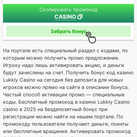
Скопировать промокод
CASINO
Забрать бонус
На портале есть специальный раздел с кодами, по
которым можно получить промо предложение.
Игроку надо лишь активировать акцию, и деньги
будут зачислены на счет. Получить бонус код казино
Lukkly Casino на сегодня без депозита для новых
игроков можно прямо на сайте в описании бонуса.
Частый способ активации промо ― специальные
коды. Бесплатный промокод в казино Lukkly Casino
casino в 2025 на бездепозитный бонус при
регистрации можно найти на нашем портале. По
промокоду пользователи получают деньги, поинты
или бесплатные вращения. Активировать промокод