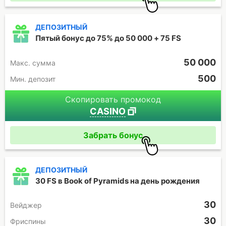
ДЕПОЗИТНЫЙ
Пятый бонус до 75% до 50 000 + 75 FS
50 000
Макc. сумма
500
Мин. депозит
Скопировать промокод
CASINO
Забрать бонус
ДЕПОЗИТНЫЙ
30 FS в Book of Pyramids на день рождения
30
Вейджер
30
Фриспины