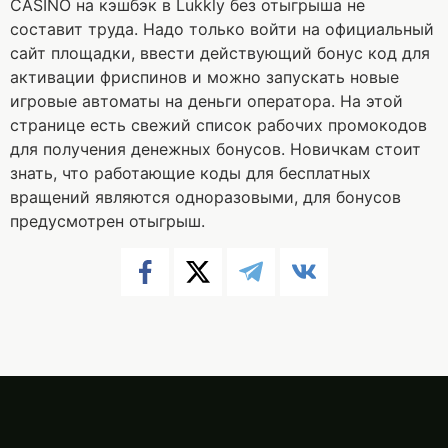
CASINO на кэшбэк в Lukkly без отыгрыша не
составит труда. Надо только войти на официальный
сайт площадки, ввести действующий бонус код для
активации фриспинов и можно запускать новые
игровые автоматы на деньги оператора. На этой
странице есть свежий список рабочих промокодов
для получения денежных бонусов. Новичкам стоит
знать, что работающие коды для бесплатных
вращений являются одноразовыми, для бонусов
предусмотрен отыгрыш.