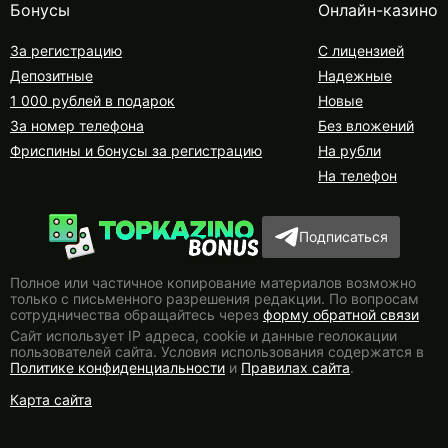
Бонусы
Онлайн-казино
За регистрацию
С лицензией
Депозитные
Надежные
1 000 рублей в подарок
Новые
За номер телефона
Без вложений
Фриспины и бонусы за регистрацию
На рубли
На телефон
Подписаться
Полное или частичное копирование материалов возможно
только с письменного разрешения редакции. По вопросам
сотрудничества обращайтесь через
форму обратной связи
Сайт использует IP адреса, сookie и данные геолокации
пользователей сайта. Условия использования содержатся в
Политике конфиденциальности
и
Правилах сайта
.
Карта сайта