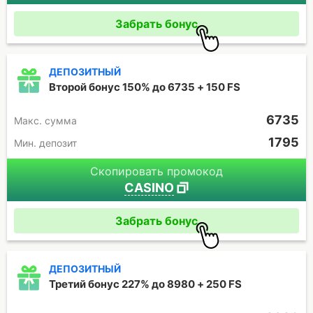
Забрать бонус
ДЕПОЗИТНЫЙ
Второй бонус 150% до 6735 + 150 FS
6735
Макc. сумма
1795
Мин. депозит
Скопировать промокод
CASINO
Забрать бонус
ДЕПОЗИТНЫЙ
Третий бонус 227% до 8980 + 250 FS