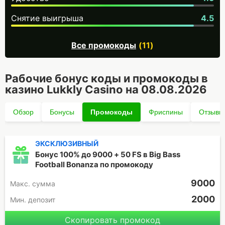
Снятие выигрыша
4.5
Все промокоды
Рабочие бонус коды и промокоды в
казино Lukkly Casino на 08.08.2026
Обзор
Бонусы
Промокоды
Фриспины
Отзывы
ЭКСКЛЮЗИВНЫЙ
Бонус 100% до 9000 + 50 FS в Big Bass
Football Bonanza по промокоду
9000
Макc. сумма
2000
Мин. депозит
Скопировать промокод