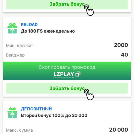
Забрать бонус
RELOAD
До 180 FS еженедельно
2000
Мин. депозит
40
Вейджер
Скопировать промокод
LZPLAY
Забрать бонус
ДЕПОЗИТНЫЙ
Второй бонус 100% до 20 000
20 000
Макc. сумма