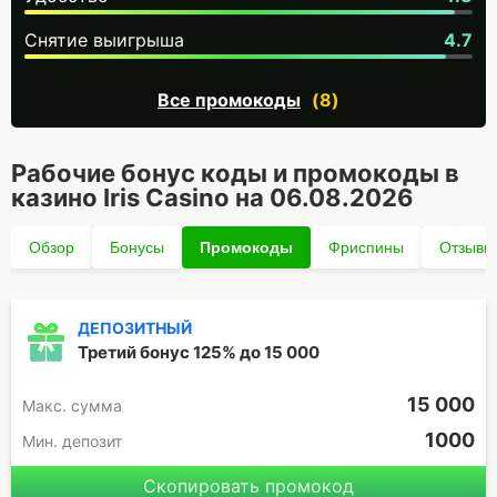
Снятие выигрыша
4.7
Все промокоды
Рабочие бонус коды и промокоды в
казино Iris Casino на 06.08.2026
Обзор
Бонусы
Промокоды
Фриспины
Отзывы
ДЕПОЗИТНЫЙ
Третий бонус 125% до 15 000
15 000
Макc. сумма
1000
Мин. депозит
Скопировать промокод