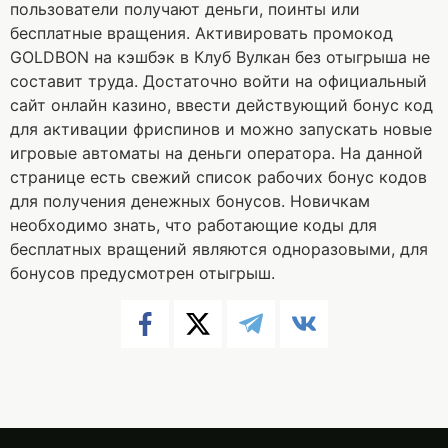
пользователи получают деньги, поинты или
бесплатные вращения. Активировать промокод
GOLDBON на кэшбэк в Клуб Вулкан без отыгрыша не
составит труда. Достаточно войти на официальный
сайт онлайн казино, ввести действующий бонус код
для активации фриспинов и можно запускать новые
игровые автоматы на деньги оператора. На данной
странице есть свежий список рабочих бонус кодов
для получения денежных бонусов. Новичкам
необходимо знать, что работающие коды для
бесплатных вращений являются одноразовыми, для
бонусов предусмотрен отыгрыш.