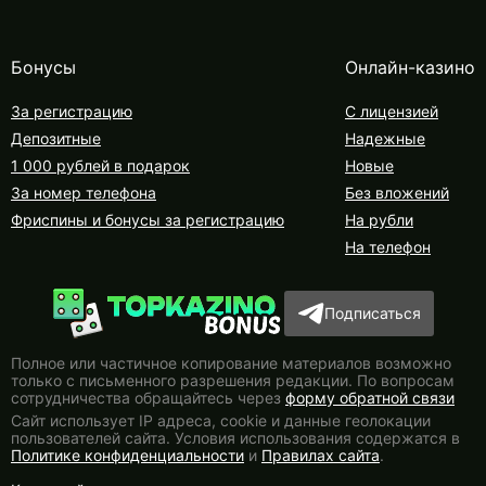
Бонусы
Онлайн-казино
За регистрацию
С лицензией
Депозитные
Надежные
1 000 рублей в подарок
Новые
За номер телефона
Без вложений
Фриспины и бонусы за регистрацию
На рубли
На телефон
Подписаться
Полное или частичное копирование материалов возможно
только с письменного разрешения редакции. По вопросам
сотрудничества обращайтесь через
форму обратной связи
Сайт использует IP адреса, сookie и данные геолокации
пользователей сайта. Условия использования содержатся в
Политике конфиденциальности
и
Правилах сайта
.