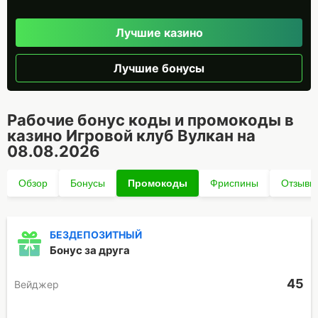
Лучшие казино
Лучшие бонусы
Рабочие бонус коды и промокоды в
казино Игровой клуб Вулкан на
08.08.2026
Обзор
Бонусы
Промокоды
Фриспины
Отзывы
БЕЗДЕПОЗИТНЫЙ
Бонус за друга
45
Вейджер
Промокод отсутствует