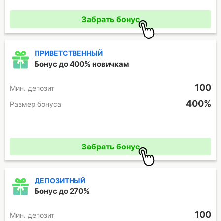
Забрать бонус
ПРИВЕТСТВЕННЫЙ
Бонус до 400% новичкам
100
Мин. депозит
400%
Размер бонуса
Промокод отсутствует
Забрать бонус
ДЕПОЗИТНЫЙ
Бонус до 270%
100
Мин. депозит