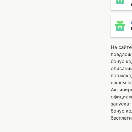
На сайте
предложе
бонус ко
описани
промокод
нашем по
Активиро
официаль
запускат
бонус ко
бесплат