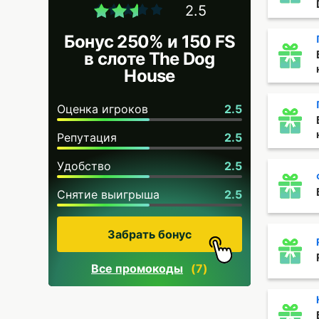
2.5
Бонус 250% и 150 FS
в слоте The Dog
House
Оценка игроков
2.5
Репутация
2.5
Удобство
2.5
Снятие выигрыша
2.5
Забрать бонус
Все промокоды