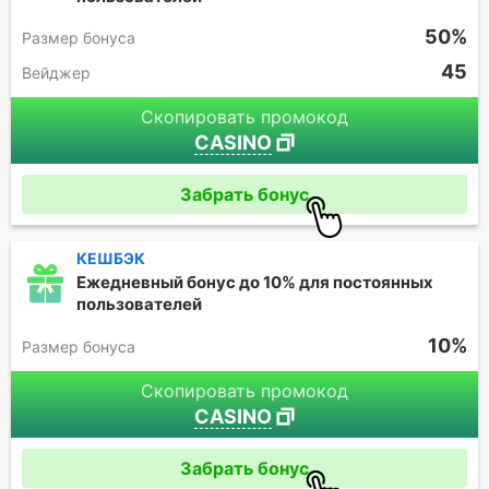
50%
Размер бонуса
45
Вейджер
Скопировать промокод
CASINO
Забрать бонус
КЕШБЭК
Ежедневный бонус до 10% для постоянных
пользователей
10%
Размер бонуса
Скопировать промокод
CASINO
Забрать бонус