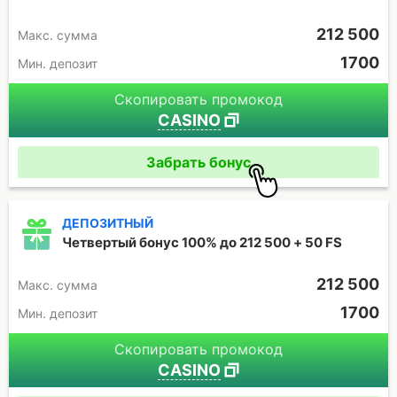
212 500
Макc. сумма
1700
Мин. депозит
Скопировать промокод
CASINO
Забрать бонус
ДЕПОЗИТНЫЙ
Четвертый бонус 100% до 212 500 + 50 FS
212 500
Макc. сумма
1700
Мин. депозит
Скопировать промокод
CASINO