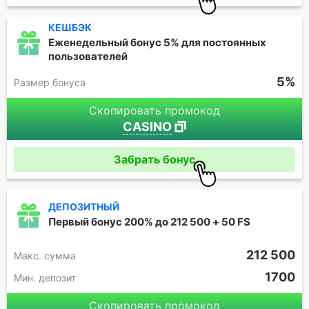
КЕШБЭК
Еженедельный бонус 5% для постоянных
пользователей
5%
Размер бонуса
Скопировать промокод
CASINO
Забрать бонус
ДЕПОЗИТНЫЙ
Первый бонус 200% до 212 500 + 50 FS
212 500
Макc. сумма
1700
Мин. депозит
Скопировать промокод