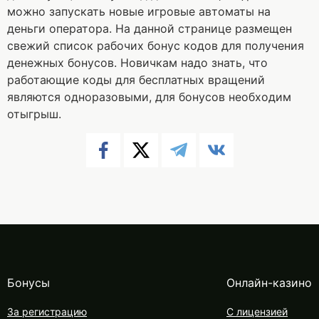
можно запускать новые игровые автоматы на
деньги оператора. На данной странице размещен
свежий список рабочих бонус кодов для получения
денежных бонусов. Новичкам надо знать, что
работающие коды для бесплатных вращений
являются одноразовыми, для бонусов необходим
отыгрыш.
Бонусы
Онлайн-казино
За регистрацию
С лицензией