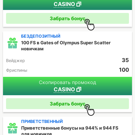
CASINO
Забрать бонус
БЕЗДЕПОЗИТНЫЙ
100 FS в Gates of Olympus Super Scatter
новичкам
35
Вейджер
100
Фриспины
Скопировать промокод
CASINO
Забрать бонус
ПРИВЕТСТВЕННЫЙ
Приветственные бонусы на 944% и 944 FS
для новичков