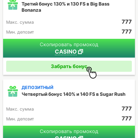
Третий бонус 130% и 130 FS в Big Bass
Bonanza
777
Макc. сумма
777
Мин. депозит
Скопировать промокод
CASINO
Забрать бонус
ДЕПОЗИТНЫЙ
Четвертый бонус 140% и 140 FS в Sugar Rush
777
Макc. сумма
777
Мин. депозит
Скопировать промокод