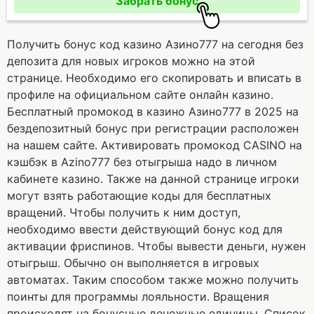
Забрать бонус
Получить бонус код казино Азино777 на сегодня без
депозита для новых игроков можно на этой
странице. Необходимо его скопировать и вписать в
профиле на официальном сайте онлайн казино.
Бесплатный промокод в казино Азино777 в 2025 на
бездепозитный бонус при регистрации расположен
на нашем сайте. Активировать промокод CASINO на
кэшбэк в Azino777 без отыгрыша надо в личном
кабинете казино. Также на данной странице игроки
могут взять работающие коды для бесплатных
вращений. Чтобы получить к ним доступ,
необходимо ввести действующий бонус код для
активации фриспинов. Чтобы вывести деньги, нужен
отыгрыш. Обычно он выполняется в игровых
автоматах. Таким способом также можно получить
поинты для программы лояльности. Вращения
происходят на бонусные денежные единицы. Список