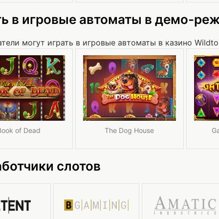
ть в игровые автоматы в демо-ре
тели могут играть в игровые автоматы в казино Wildto
Book of Dead
The Dog House
Ga
аботчики слотов