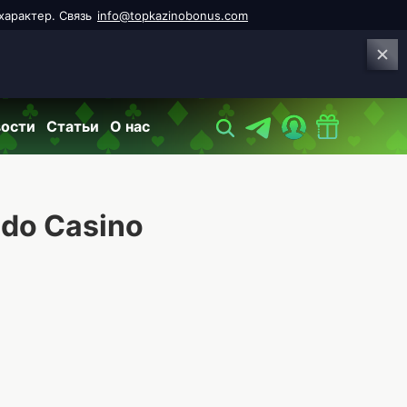
info@topkazinobonus.com
ости
Статьи
О нас
ado Casino