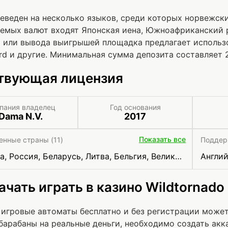
еведен на несколько языков, среди которых норвежский
емых валют входят Японская иена, Южноафриканский р
 или вывода выигрышей площадка предлагает использо
rd и другие. Минимальная сумма депозита составляет 
твующая лицензия
пания владелец
Год основания
Dama N.V.
2017
Показать все
нные страны (11)
Поддерж
Украина, Россия, Беларусь, Литва, Бельгия, Великобритания, Израиль, Нидерланды, Франция, США, Испания
ачать играть в казино Wildtornado
 игровые автоматы бесплатно и без регистрации может
барабаны на реальные деньги, необходимо создать акка