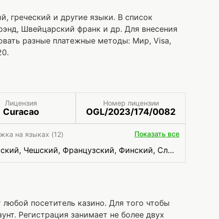
, греческий и другие языки. В список
энд, Швейцарский франк и др. Для внесения
вать разные платежные методы: Мир, Visa,
20.
Лицензия
Номер лицензии
Curacao
OGL/2023/174/0082
Показать все
ка на языках (12)
Английский, Чешский, Французский, Финский, Словенский, Португальский, Польский, Норвежский, Немецкий, Итальянский, Испанский, Греческий
 любой посетитель казино. Для того чтобы
унт. Регистрация занимает не более двух