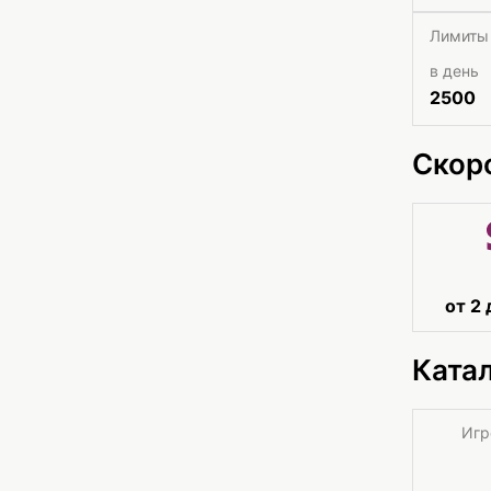
Лимиты 
в день
2500
Скор
от 2
Катал
Игр