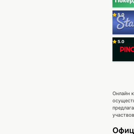
5.0
5.0
Онлайн к
осуществ
предлага
участвов
Офици