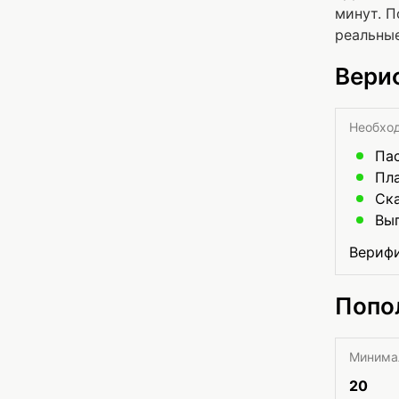
минут. П
реальные
Вери
Необхо
Па
Пл
Ска
Вып
Верифи
Попол
Минима
20