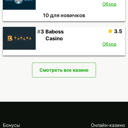
Обзор
10 для новичков
3.5
Baboss
Casino
Обзор
Смотреть все казино
Бонусы
Онлайн-казино