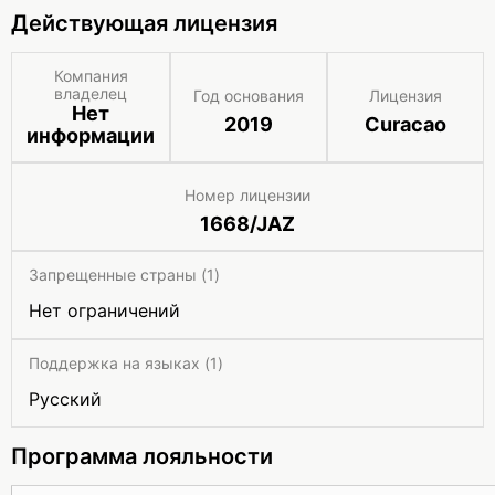
Действующая лицензия
Компания
владелец
Год основания
Лицензия
Нет
2019
Curacao
информации
Номер лицензии
1668/JAZ
Запрещенные страны (1)
Нет ограничений
Поддержка на языках (1)
Русский
Программа лояльности