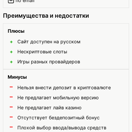
по email
Преимущества и недостатки
Плюсы
Сайт доступен на русском
Нескриптовые слоты
Игры разных провайдеров
Минусы
Нельзя внести депозит в криптовалюте
Не предлагает мобильную версию
Не предлагает лайв казино
Отсутствует бездепозитный бонус
Плохой выбор ввода/вывода средств