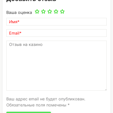
Ваша оценка
Ваш адрес email не будет опубликован.
Обязательные поля помечены
*