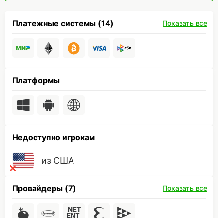
Платежные системы (14)
Показать все
Платформы
Недоступно игрокам
из США
Провайдеры (7)
Показать все