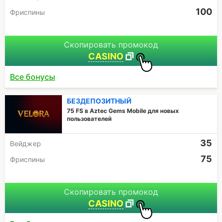
100
Фриспины
Скопировать промокод
CASINO
Все бонусы
БЕЗДЕПОЗИТНЫЙ
75 FS в Aztec Gems Mobile для новых
пользователей
35
Вейджер
75
Фриспины
Скопировать промокод
CASINO