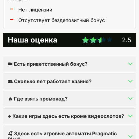
Нет лицензии
Отсутствует бездепозитный бонус
Наша оценка
2.5
👑 Есть приветственный бонус?
👥 Сколько лет работает казино?
🔥 Где взять промокод?
♣️ Какие игры здесь есть кроме видеослотов?
🍒 Здесь есть игровые автоматы Pragmatic