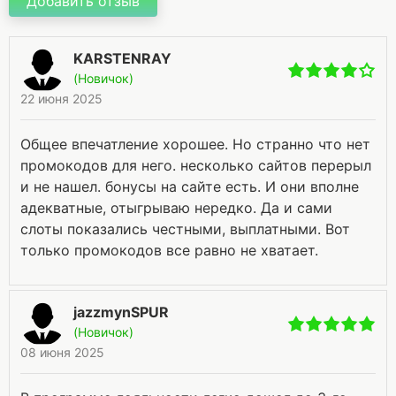
Добавить отзыв
KARSTENRAY
(Новичок)
22 июня 2025
Общее впечатление хорошее. Но странно что нет
промокодов для него. несколько сайтов перерыл
и не нашел. бонусы на сайте есть. И они вполне
адекватные, отыгрываю нередко. Да и сами
слоты показались честными, выплатными. Вот
только промокодов все равно не хватает.
jazzmynSPUR
(Новичок)
08 июня 2025