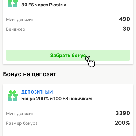
30 FS через Piastrix
490
Мин. депозит
30
Вейджер
Промокод отсутствует
Забрать бонус
Бонус на депозит
ДЕПОЗИТНЫЙ
Бонус 200% и 100 FS новичкам
3390
Мин. депозит
200%
Размер бонуса
Промокод отсутствует