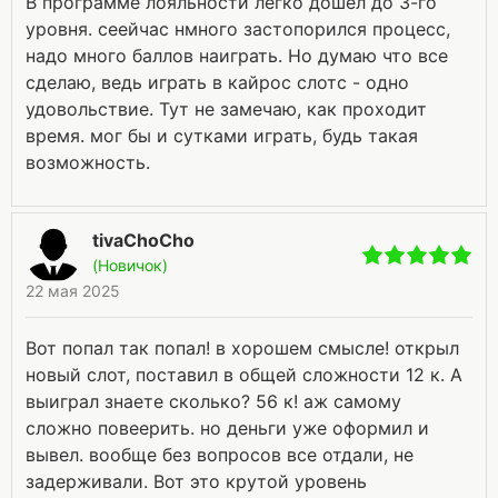
В программе лояльности легко дошел до 3-го
уровня. сеейчас нмного застопорился процесс,
надо много баллов наиграть. Но думаю что все
сделаю, ведь играть в кайрос слотс - одно
удовольствие. Тут не замечаю, как проходит
время. мог бы и сутками играть, будь такая
возможность.
tivaChoCho
(Новичок)
22 мая 2025
Вот попал так попал! в хорошем смысле! открыл
новый слот, поставил в общей сложности 12 к. А
выиграл знаете сколько? 56 к! аж самому
сложно повеерить. но деньги уже оформил и
вывел. вообще без вопросов все отдали, не
задерживали. Вот это крутой уровень