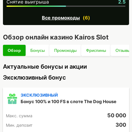
Снятие выигрыша
2.5
Все промокоды
Обзор онлайн казино Kairos Slot
Обзор
Бонусы
Промокоды
Фриспины
Отзывы
Актуальные бонусы и акции
Эксклюзивный бонус
ЭКСКЛЮЗИВНЫЙ
Бонус 100% и 100 FS в слоте The Dog House
50 000
Макc. сумма
300
Мин. депозит