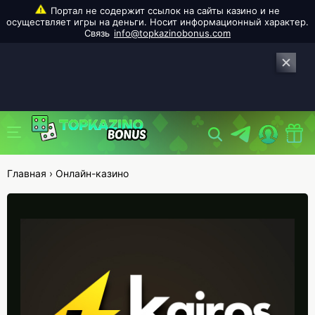
info@topkazinobonus.com
Главная
›
Онлайн-казино