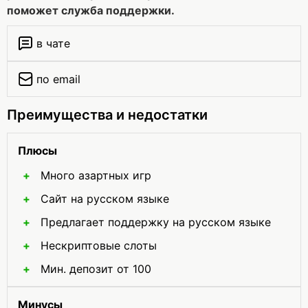
поможет служба поддержки.
в чате
по email
Преимущества и недостатки
Плюсы
Много азартных игр
Сайт на русском языке
Предлагает поддержку на русском языке
Нескриптовые слоты
Мин. депозит от 100
Минусы