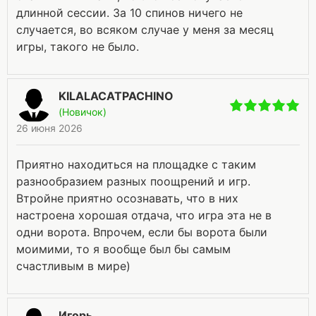
длинной сессии. За 10 спинов ничего не
случается, во всяком случае у меня за месяц
игры, такого не было.
KILALACATPACHINO
(Новичок)
26 июня 2026
Приятно находиться на площадке с таким
разнообразием разных поощрений и игр.
Втройне приятно осознавать, что в них
настроена хорошая отдача, что игра эта не в
одни ворота. Впрочем, если бы ворота были
моимими, то я вообще был бы самым
счастливым в мире)
Игорь