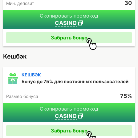
30
Мин. депозит
Скопировать промокод
CASINO
Забрать бонус
Кешбэк
КЕШБЭК
Бонус до 75% для постоянных пользователей
75%
Размер бонуса
Скопировать промокод
CASINO
Забрать бонус