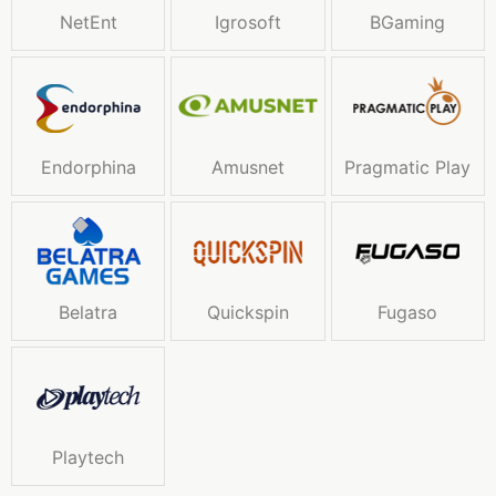
NetEnt
Igrosoft
BGaming
Endorphina
Amusnet
Pragmatic Play
Belatra
Quickspin
Fugaso
Playtech