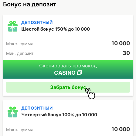
Бонус на депозит
ДЕПОЗИТНЫЙ
Шестой бонус 150% до 10 000
10 000
Макc. сумма
30
Мин. депозит
Скопировать промокод
CASINO
Забрать бонус
ДЕПОЗИТНЫЙ
Четвертый бонус 100% до 10 000
10 000
Макc. сумма