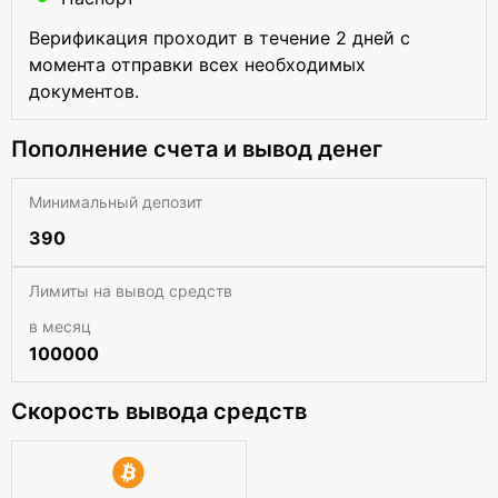
Верификация проходит в течение 2 дней с
момента отправки всех необходимых
документов.
Пополнение счета и вывод денег
Минимальный депозит
390
Лимиты на вывод средств
в месяц
100000
Скорость вывода средств