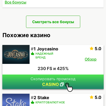
Все бонусы
Смотреть все бонусы
Похожие казино
5.0
Joycasino
НАДЕЖНЫЙ
БРЕНД
Обзор
230 FS и 425%
Скопировать промокод
CASINO
5.0
Stake
КРИПТОВАЛЮТНОЕ