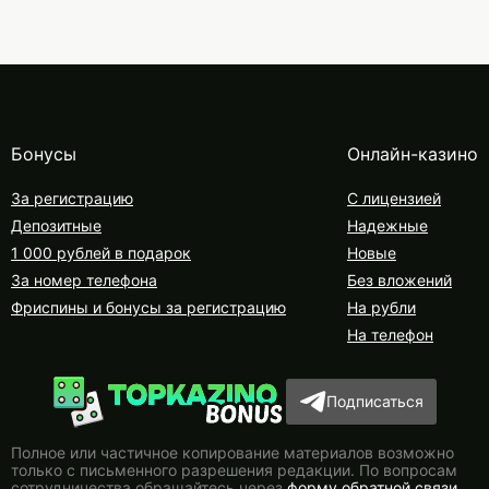
Бонусы
Онлайн-казино
За регистрацию
С лицензией
Депозитные
Надежные
1 000 рублей в подарок
Новые
За номер телефона
Без вложений
Фриспины и бонусы за регистрацию
На рубли
На телефон
Подписаться
Полное или частичное копирование материалов возможно
только с письменного разрешения редакции. По вопросам
сотрудничества обращайтесь через
форму обратной связи