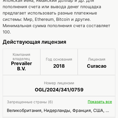
Японская иена, Ямайский доллар и др. Для
пополнения счета или вывода денег площадка
предлагает использовать разные платежные
системы: Мир, Ethereum, Bitcoin и другие.
Минимальная сумма пополнения счета составляет
100.
Действующая лицензия
Компания
владелец
Год основания
Лицензия
Prevailer
2018
Curacao
B.V.
Номер лицензии
OGL/2024/341/0759
Показать все
Запрещенные страны (6)
Великобритания, Нидерланды, Франция, США, Испания, Австралия