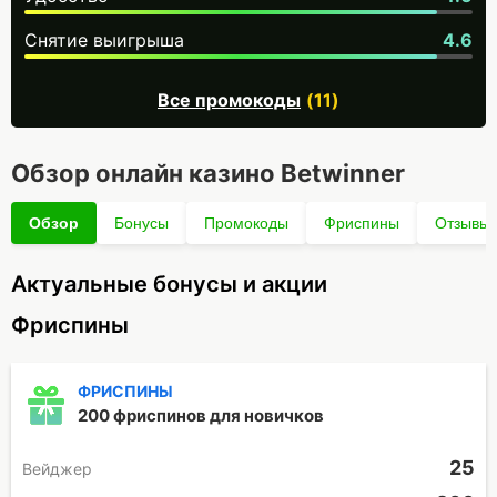
Снятие выигрыша
4.6
Все промокоды
Обзор онлайн казино Betwinner
Обзор
Бонусы
Промокоды
Фриспины
Отзывы
Актуальные бонусы и акции
Фриспины
ФРИСПИНЫ
200 фриспинов для новичков
25
Вейджер