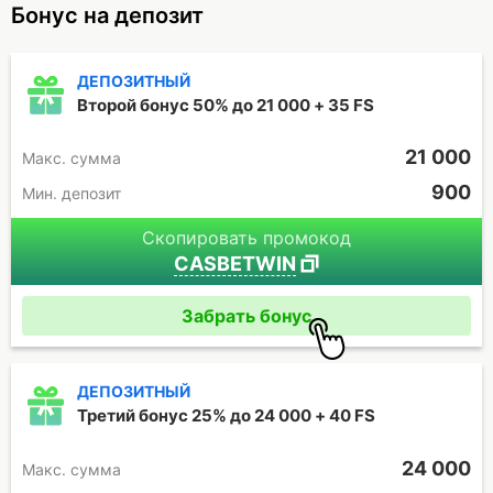
Бонус на депозит
ДЕПОЗИТНЫЙ
Второй бонус 50% до 21 000 + 35 FS
21 000
Макc. сумма
900
Мин. депозит
Скопировать промокод
CASBETWIN
Забрать бонус
ДЕПОЗИТНЫЙ
Третий бонус 25% до 24 000 + 40 FS
24 000
Макc. сумма