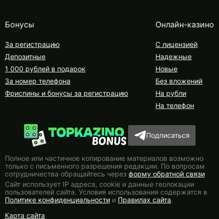
Бонусы
Онлайн-казино
За регистрацию
С лицензией
Депозитные
Надежные
1 000 рублей в подарок
Новые
За номер телефона
Без вложений
Фриспины и бонусы за регистрацию
На рубли
На телефон
Подписаться
Полное или частичное копирование материалов возможно
только с письменного разрешения редакции. По вопросам
сотрудничества обращайтесь через
форму обратной связи
Сайт использует IP адреса, сookie и данные геолокации
пользователей сайта. Условия использования содержатся в
Политике конфиденциальности
и
Правилах сайта
.
Карта сайта