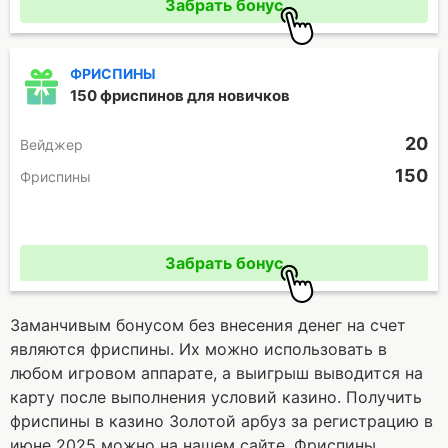
Забрать бонус
ФРИСПИНЫ
150 фриспинов для новичков
20
Вейджер
150
Фриспины
Промокод отсутствует
Забрать бонус
Заманчивым бонусом без внесения денег на счет
являются фриспины. Их можно использовать в
любом игровом аппарате, а выигрыш выводится на
карту после выполнения условий казино. Получить
фриспины в казино Золотой арбуз за регистрацию в
июне 2025 можно на нашем сайте. Фриспины