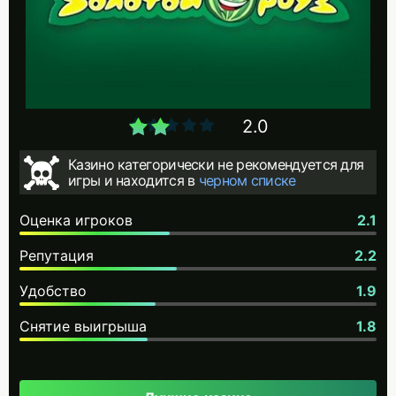
2.0
Казино категорически не рекомендуется для
игры и находится в
черном списке
Оценка игроков
2.1
Репутация
2.2
Удобство
1.9
Снятие выигрыша
1.8