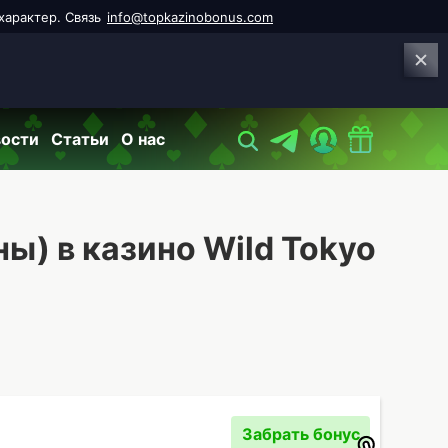
info@topkazinobonus.com
ости
Статьи
О нас
) в казино Wild Tokyo
Промокод отсутствует
Забрать бонус