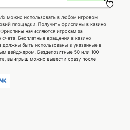
 Их можно использовать в любом игровом
ловий площадки. Получить фриспины в казино
. Фриспины начисляются игрокам за
е счета. Бесплатные вращения в казино
и должны быть использованы в указанные в
ным вейджером. Бездепозитные 50 или 100
ета, выигрыш можно вывести сразу после