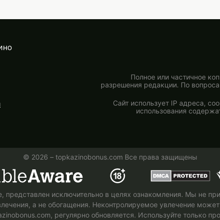
ино
Полное или частичное ко
разрешения редакции. По вопрос
Сайт использует IP адреса, сo
й
использования содержа
© 2026 – topkazinobonus.com Все права защищены
е, представлен исключительно в целях ознакомления. Мы не пр
влечения, а не обогащения. Неконтролируемое увлечение может
inobonus.com, регулярно обновляется. Используйте только про