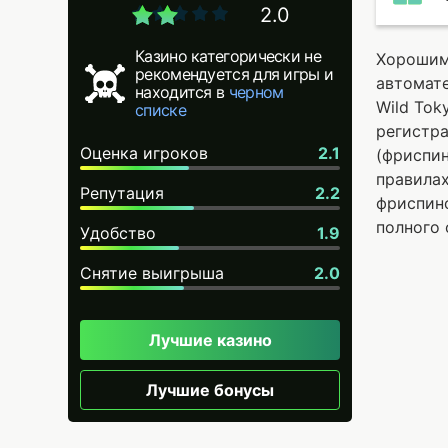
2.0
Казино категорически не
Хорошим
рекомендуется для игры и
автомате
находится в
черном
Wild Tok
списке
регистра
Оценка игроков
2.1
(фриспин
правилах
Репутация
2.2
фриспино
полного 
Удобство
1.9
Снятие выигрыша
2.0
Лучшие казино
Лучшие бонусы