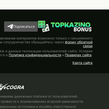
Подписаться
пирование материалов возможно только с письменного
ам сотрудничества обращайтесь через
форму обратной
связи
okie и данные геолокации пользователей сайта. Условия
тся в
Политике конфиденциальности
и
Правилах сайта
.
Карта сайта
инимаем денежные платежи от пользователей.
 привести к возникновению игорной зависимости.
веренные источники и играйте ответственно!