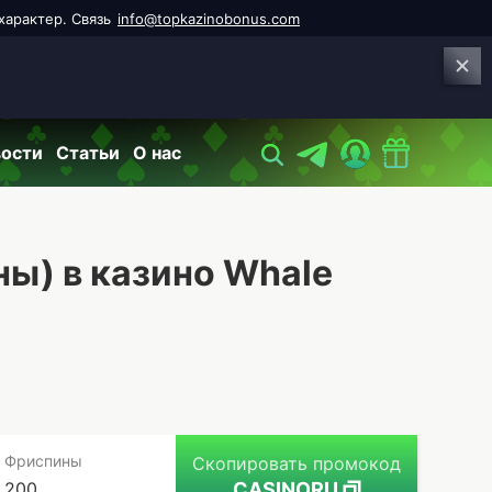
info@topkazinobonus.com
ости
Статьи
О нас
ы) в казино Whale
Фриспины
Скопировать промокод
200
CASINORU