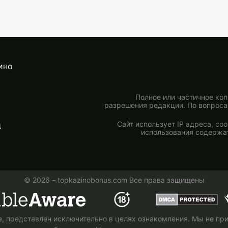
ино
Полное или частичное ко
разрешения редакции. По вопрос
Сайт использует IP адреса, сo
й
использования содержа
© 2026 – topkazinobonus.com Все права защищены
е, представлен исключительно в целях ознакомления. Мы не пр