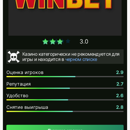
3.0
Казино категорически не рекомендуется для
игры и находится в
черном списке
Оценка игроков
2.9
Репутация
2.7
Удобство
2.6
Снятие выигрыша
2.8