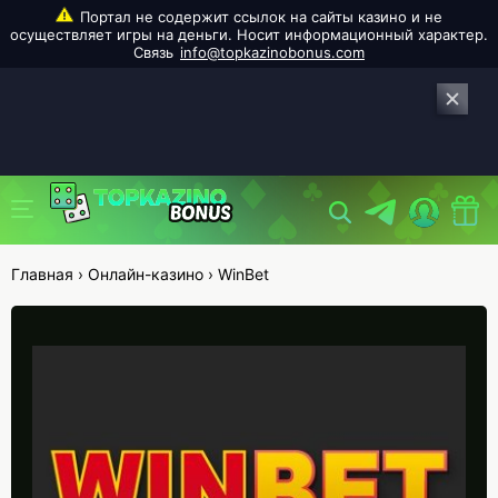
info@topkazinobonus.com
Главная
›
Онлайн-казино
›
WinBet