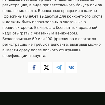
регистрацию, в виде приветственного бонуса или за
пополнение счета. Бесплатные вращения в казино
(фриспины) Винбет выдаются для конкретного слота
и должны быть использованы в указанные в
правилах сроки. Выигрыш с бесплатных вращений
надо отыграть с указанным вейджером.
Бездепозитные 50 или 100 фриспинов в слотах за
регистрацию не требуют депозита, выигрыш можно
вывести сразу после полного отыгрыша и
верификации аккаунта.