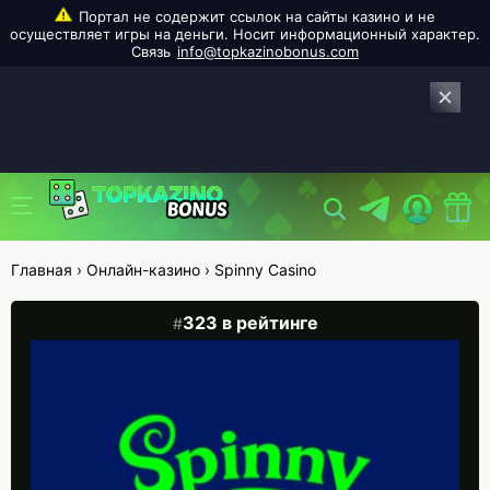
info@topkazinobonus.com
Главная
›
Онлайн-казино
›
Spinny Casino
323 в рейтинге