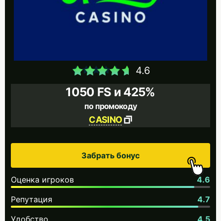
4.6
1050 FS и 425%
по промокоду
CASINO
Забрать бонус
Оценка игроков
4.6
Репутация
4.7
Удобство
4.5