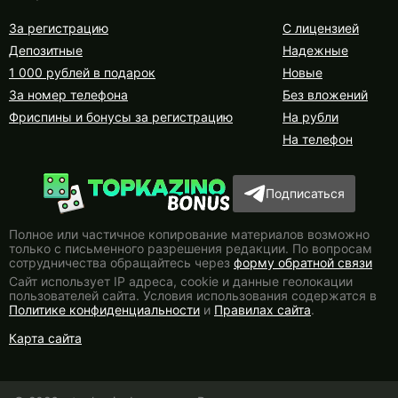
За регистрацию
С лицензией
Депозитные
Надежные
1 000 рублей в подарок
Новые
За номер телефона
Без вложений
Фриспины и бонусы за регистрацию
На рубли
На телефон
Подписаться
Полное или частичное копирование материалов возможно
только с письменного разрешения редакции. По вопросам
сотрудничества обращайтесь через
форму обратной связи
Сайт использует IP адреса, сookie и данные геолокации
пользователей сайта. Условия использования содержатся в
Политике конфиденциальности
и
Правилах сайта
.
Карта сайта