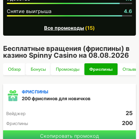
Снятие выигрыша
4.6
Все промокоды
Бесплатные вращения (фриспины) в
казино Spinny Casino на 08.08.2026
Обзор
Бонусы
Промокоды
Фриспины
Отзывы
ФРИСПИНЫ
200 фриспинов для новичков
25
Вейджер
200
Фриспины
Скопировать промокод