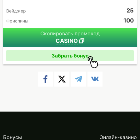
25
Вейджер
100
Фриспины
Скопировать промокод
CASINO
Забрать бонус
Бонусы
Онлайн-казино