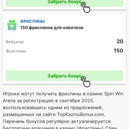
Забрать бонус
ФРИСПИНЫ
150 фриспинов для новичков
20
Вейджер
150
Фриспины
Промокод отсутствует
Забрать бонус
Игроки могут получить фриспины в казино Spin Win
Arena за регистрацию в сентябре 2025,
воспользовавшись одним из предложений,
размещенных на сайте TopKazinoBonus.com.
Перечень бонусов регулярно актуализируется.
Бесплатные вращения в казино (фриспины) Спин