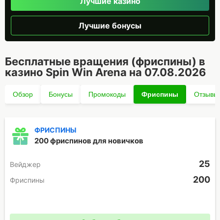
Лучшие казино
Лучшие бонусы
Бесплатные вращения (фриспины) в
казино Spin Win Arena на 07.08.2026
Обзор
Бонусы
Промокоды
Фриспины
Отзывы
ФРИСПИНЫ
200 фриспинов для новичков
25
Вейджер
200
Фриспины
Промокод отсутствует