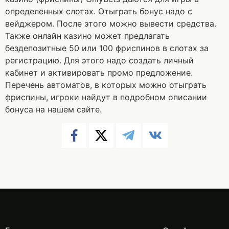
определенных слотах. Отыграть бонус надо с
вейджером. После этого можно вывести средства.
Также онлайн казино может предлагать
бездепозитные 50 или 100 фриспинов в слотах за
регистрацию. Для этого надо создать личный
кабинет и активировать промо предложение.
Перечень автоматов, в которых можно отыграть
фриспины, игроки найдут в подробном описании
бонуса на нашем сайте.