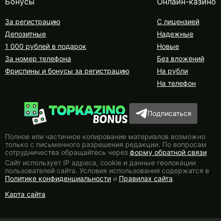
Бонусы
Онлайн-казино
За регистрацию
С лицензией
Депозитные
Надежные
1 000 рублей в подарок
Новые
За номер телефона
Без вложений
Фриспины и бонусы за регистрацию
На рубли
На телефон
Подписаться
Полное или частичное копирование материалов возможно
только с письменного разрешения редакции. По вопросам
сотрудничества обращайтесь через
форму обратной связи
Сайт использует IP адреса, сookie и данные геолокации
пользователей сайта. Условия использования содержатся в
Политике конфиденциальности
и
Правилах сайта
.
Карта сайта