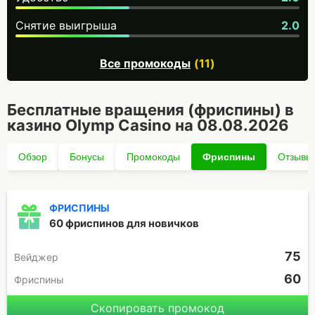
Снятие выигрыша
2.0
Все промокоды
Бесплатные вращения (фриспины) в
казино Olymp Casino на 08.08.2026
Обзор
Бонусы
Промокоды
Фриспины
Отзывы
ФРИСПИНЫ
60 фриспинов для новичков
75
Вейджер
60
Фриспины
Скопировать промокод