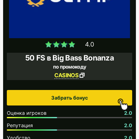
4.0
50 FS в Big Bass Bonanza
по промокоду
CASINOS
Забрать бонус
Оценка игроков
2.0
Репутация
2.0
Удобство
2.0