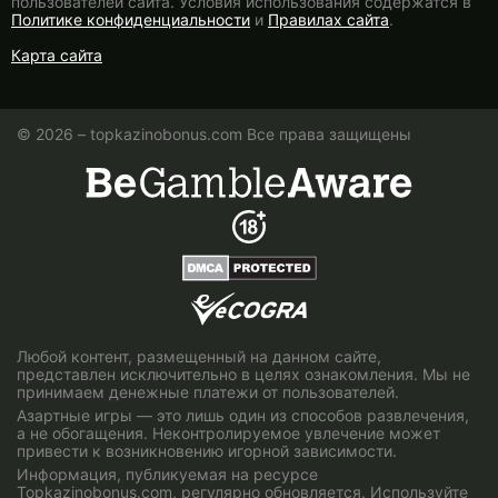
пользователей сайта. Условия использования содержатся в
Политике конфиденциальности
и
Правилах сайта
.
Карта сайта
© 2026 – topkazinobonus.com Все права защищены
Любой контент, размещенный на данном сайте,
представлен исключительно в целях ознакомления. Мы не
принимаем денежные платежи от пользователей.
Азартные игры — это лишь один из способов развлечения,
а не обогащения. Неконтролируемое увлечение может
привести к возникновению игорной зависимости.
Информация, публикуемая на ресурсе
Topkazinobonus.com, регулярно обновляется. Используйте