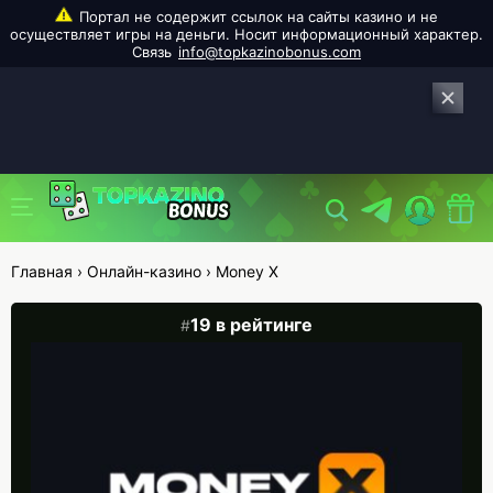
info@topkazinobonus.com
Главная
›
Онлайн-казино
›
Money X
19 в рейтинге