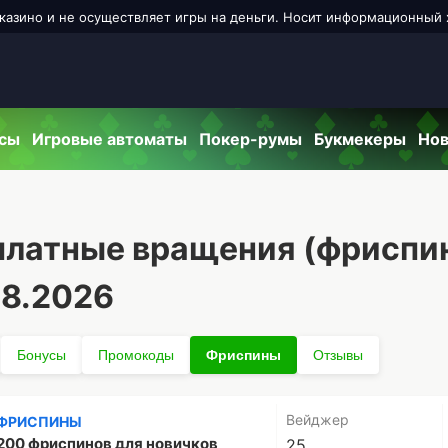
сы
Игровые автоматы
Покер-румы
Букмекеры
Нов
платные вращения (фриспин
08.2026
Бонусы
Промокоды
Фриспины
Отзывы
Вейджер
ФРИСПИНЫ
200 фриспинов для новичков
25