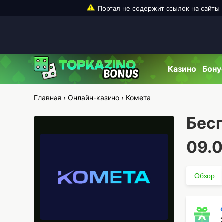
Казино
Бону
Главная
›
Онлайн-казино
›
Комета
Бес
09.
Обзор