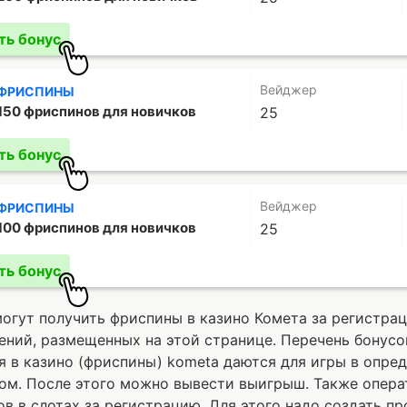
ть бонус
Вейджер
ФРИСПИНЫ
150 фриспинов для новичков
25
ть бонус
Вейджер
ФРИСПИНЫ
100 фриспинов для новичков
25
ть бонус
огут получить фриспины в казино Комета за регистра
ний, размещенных на этой странице. Перечень бонусо
 в казино (фриспины) kometa даются для игры в опред
м. После этого можно вывести выигрыш. Также опера
в в слотах за регистрацию. Для этого надо создать п