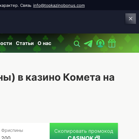
info@topkazinobonus.com
ости
Статьи
О нас
ы) в казино Комета на
Фриспины
Скопировать промокод
200
CASINOK