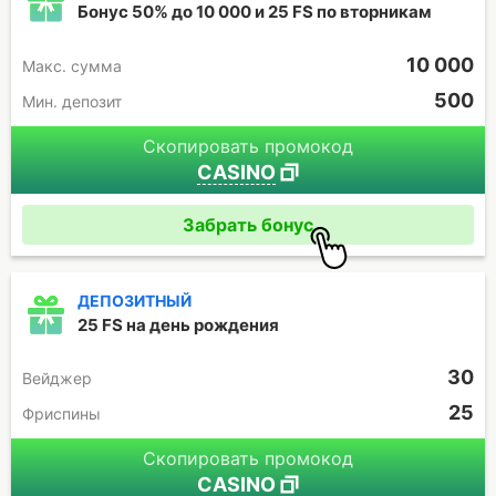
Бонус 50% до 10 000 и 25 FS по вторникам
10 000
Макc. сумма
500
Мин. депозит
Скопировать промокод
CASINO
Забрать бонус
ДЕПОЗИТНЫЙ
25 FS на день рождения
30
Вейджер
25
Фриспины
Скопировать промокод
CASINO