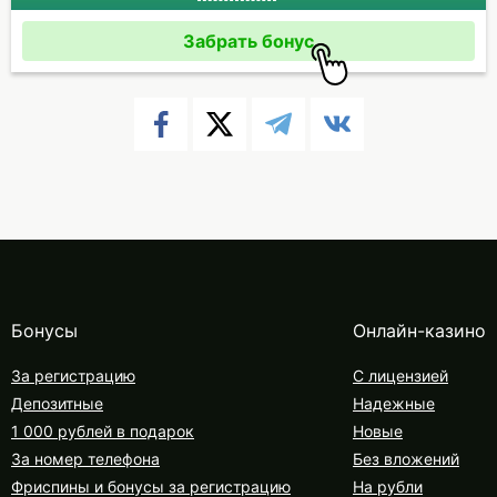
Забрать бонус
Бонусы
Онлайн-казино
За регистрацию
С лицензией
Депозитные
Надежные
1 000 рублей в подарок
Новые
За номер телефона
Без вложений
Фриспины и бонусы за регистрацию
На рубли