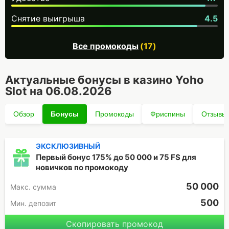
Снятие выигрыша
4.5
Все промокоды
Актуальные бонусы в казино Yoho
Slot на 06.08.2026
Обзор
Бонусы
Промокоды
Фриспины
Отзывы
ЭКСКЛЮЗИВНЫЙ
Первый бонус 175% до 50 000 и 75 FS для
новичков по промокоду
50 000
Макc. сумма
500
Мин. депозит
Скопировать промокод