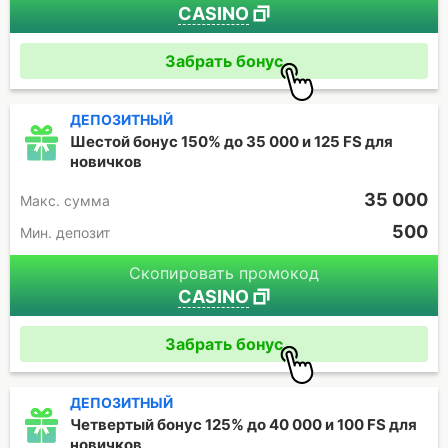
CASINO
Забрать бонус
ДЕПОЗИТНЫЙ
Шестой бонус 150% до 35 000 и 125 FS для
новичков
35 000
Макc. сумма
500
Мин. депозит
Скопировать промокод
CASINO
Забрать бонус
ДЕПОЗИТНЫЙ
Четвертый бонус 125% до 40 000 и 100 FS для
новичков