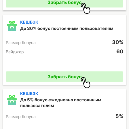
Забрать бонус
КЕШБЭК
До 30% бонус постоянным пользователям
30%
Размер бонуса
60
Вейджер
Промокод отсутствует
Забрать бонус
КЕШБЭК
До 5% бонус ежедневно постоянным
пользователям
5%
Размер бонуса
Промокод отсутствует