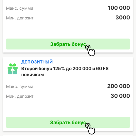
100 000
Макc. сумма
3000
Мин. депозит
Промокод отсутствует
Забрать бонус
ДЕПОЗИТНЫЙ
Второй бонус 125% до 200 000 и 60 FS
новичкам
200 000
Макc. сумма
30 000
Мин. депозит
Промокод отсутствует
Забрать бонус