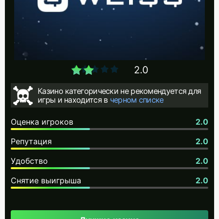
2.0
Казино категорически не рекомендуется для
игры и находится в
черном списке
Оценка игроков
2.0
Репутация
2.0
Удобство
2.0
Снятие выигрыша
2.0